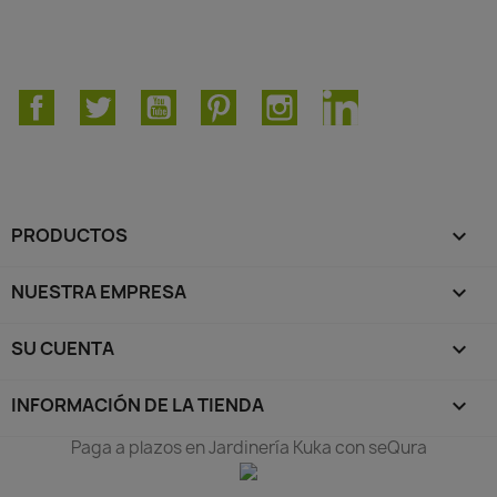
Facebook
Twitter
YouTube
Pinterest
Instagram
LinkedIn
PRODUCTOS

NUESTRA EMPRESA

SU CUENTA

INFORMACIÓN DE LA TIENDA
keyboard_arrow_down
Paga a plazos en Jardinería Kuka con seQura