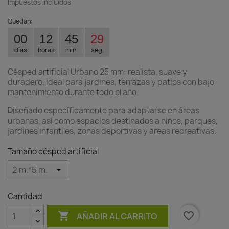
Impuestos incluidos
Quedan:
00
12
45
29
días
horas
min.
seg.
Césped artificial Urbano 25 mm: realista, suave y
duradero, ideal para jardines, terrazas y patios con bajo
mantenimiento durante todo el año.
Diseñado específicamente para adaptarse en áreas
urbanas, así como espacios destinados a niños, parques,
jardines infantiles, zonas deportivas y áreas recreativas.
Tamaño césped artificial
Cantidad

favorite_border
AÑADIR AL CARRITO