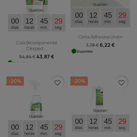
Quedan:
Quedan:
00
12
45
29
00
12
45
29
días
horas
min.
seg.
días
horas
min.
seg.
Cinta Adhesiva Unión
Cola Bicomponente
6,22 €
7,78 €
Césped...
Disponible
43,87 €
54,84 €
Disponible
-20%
-20%
favorite_border
favorite_border
Quedan:
Quedan:
00
12
45
29
00
12
45
29
días
horas
min.
seg.
días
horas
min.
seg.