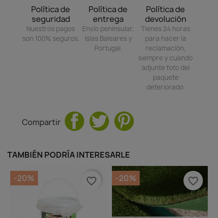
Política de
Política de
Política de
seguridad
entrega
devolución
Nuestros pagos
Envío peninsular,
Tienes 24 horas
son 100% seguros.
Islas Baleares y
para hacer la
Portugal.
reclamación,
siempre y cuando
adjunte foto del
paquete
deteriorado.
Compartir
TAMBIÉN PODRÍA INTERESARLE
-20%
-20%
favorite_border
favorite_border