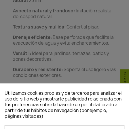
Altura:
25 mm.
Aspecto natural y frondoso:
Imitación realista
del césped natural.
Textura suave y mullida:
Confort al pisar.
Drenaje eficiente:
Base perforada que facilita la
evacuación del agua y evita encharcamientos.
Versátil:
Ideal para jardines, terrazas, patios y
zonas decorativas.
Duradero y resistente:
Soporta el uso ligero y las
Consentimiento de cookies
condiciones exteriores.
Bajo mantenimiento:
Siempre verde, sin riego ni
corte.
Utilizamos cookies propias y de terceros para analizar el
uso del sitio web y mostrarte publicidad relacionada con
Características destacadas
tus preferencias sobre la base de un perfil elaborado a
Puntadas:
26 puntadas cada 10 cm.
partir de tus hábitos de navegación (por ejemplo,
páginas visitadas).
Aspecto natural:
Diseño que reproduce la
apariencia del césped natural durante todo el