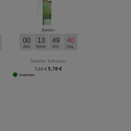
Quedan:
00
13
49
39
días
horas
min.
seg.
.
Sellador Adhesivo
5,78 €
7,22 €
Disponible
Vista rápida
