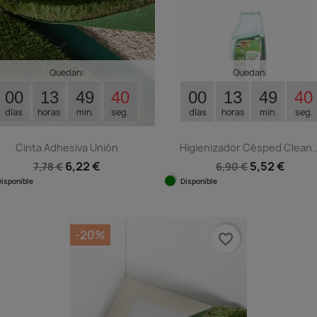
Quedan:
Quedan:
00
13
49
39
00
13
49
39
días
horas
min.
seg.
días
horas
min.
seg.
Cinta Adhesiva Unión
Higienizador Césped Clean..
6,22 €
5,52 €
7,78 €
6,90 €
Disponible
Disponible
Vista rápida
Vista rápida


-20%
favorite_border