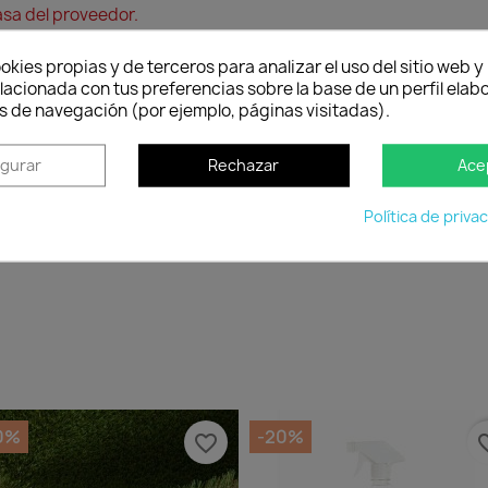
asa del proveedor.
okies propias y de terceros para analizar el uso del sitio web 
lacionada con tus preferencias sobre la base de un perfil elabo
s de navegación (por ejemplo, páginas visitadas).
Política de entrega
igurar
Rechazar
Ace
Envío peninsular, Islas Baleares y Portugal.
Tienes 2
cuan
Política de priva
0%
-20%
favorite_border
favorit