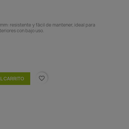
mm: resistente y fácil de mantener, ideal para
teriores con bajo uso.
favorite_border
AL CARRITO