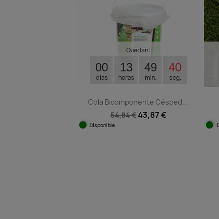
Quedan:
00
13
49
39
días
horas
min.
seg.
Cola Bicomponente Césped...
43,87 €
54,84 €
Disponible
Vista rápida
