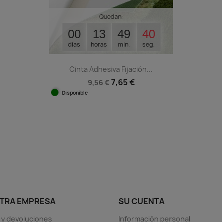
Quedan:
00
13
49
39
días
horas
min.
seg.
Cinta Adhesiva Fijación...
7,65 €
9,56 €
Disponible
Vista rápida

TRA EMPRESA
SU CUENTA
 y devoluciones
Información personal