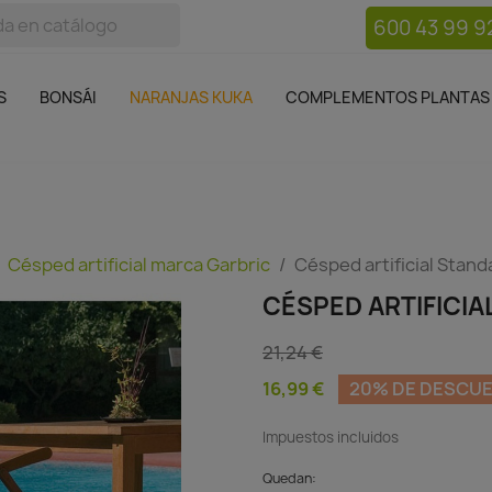
600 43 99 9
bos
Bonsái
Macetas
Complementos plantas
Mue

S
BONSÁI
NARANJAS KUKA
COMPLEMENTOS PLANTAS
Césped artificial marca Garbric
Césped artificial Stan
CÉSPED ARTIFICIA
21,24 €
16,99 €
20% DE DESCU
Impuestos incluidos
Quedan: