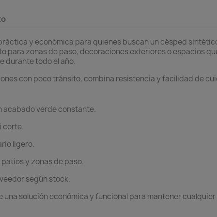
to
práctica y económica para quienes buscan un césped sintétic
cto para zonas de paso, decoraciones exteriores o espacios qu
 durante todo el año.
lcones con poco tránsito, combina resistencia y facilidad de cu
 acabado verde constante.
 corte.
rio ligero.
 patios y zonas de paso.
veedor según stock.
 una solución económica y funcional para mantener cualquier 