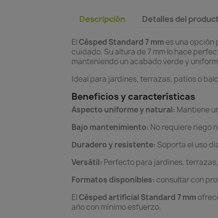
Descripción
Detalles del produc
El
Césped Standard 7 mm
es una opción 
cuidado. Su altura de 7 mm lo hace perfe
manteniendo un acabado verde y uniforme
Ideal para jardines, terrazas, patios o ba
Beneficios y características
Aspecto uniforme y natural:
Mantiene un
Bajo mantenimiento:
No requiere riego ni
Duradero y resistente:
Soporta el uso dia
Versátil:
Perfecto para jardines, terrazas,
Formatos disponibles:
consultar con pro
El
Césped artificial Standard 7 mm
ofrece
año con mínimo esfuerzo.