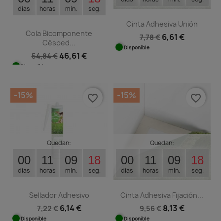
días
horas
min.
seg.
Cinta Adhesiva Unión
Cola Bicomponente
6,61 €
7,78 €
Césped...
Disponible
46,61 €
54,84 €
Disponible
-15%
-15%
favorite_border
favorite_border
Quedan:
Quedan:
00
11
09
17
00
11
09
17
días
horas
min.
seg.
días
horas
min.
seg.
Sellador Adhesivo
Cinta Adhesiva Fijación...
6,14 €
8,13 €
7,22 €
9,56 €
Disponible
Disponible