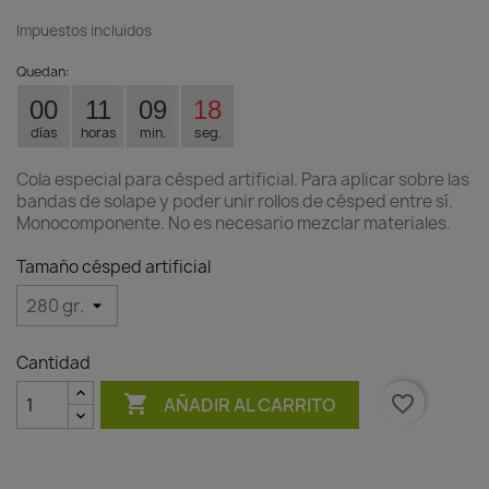
Impuestos incluidos
Quedan:
00
11
09
17
días
horas
min.
seg.
Cola especial para césped artificial. Para aplicar sobre las
bandas de solape y poder unir rollos de césped entre sí.
Monocomponente. No es necesario mezclar materiales.
Tamaño césped artificial
Cantidad

favorite_border
AÑADIR AL CARRITO