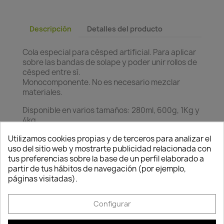
Descripción
Detalles del producto
Cola especial para césped artificial. Para aplicar
sobre las bandas de solape y poder unir rollos de
césped entre sí.
Monocomponente. No es necesario mezclar
materiales.
Disponible en varios tamaños: 280ml, 600g, 1Kg y
4kg
Consentimiento de cookies
Utilizamos cookies propias y de terceros para analizar el
uso del sitio web y mostrarte publicidad relacionada con
tus preferencias sobre la base de un perfil elaborado a
partir de tus hábitos de navegación (por ejemplo,
páginas visitadas).
Política de
Política de
Política de
Configurar
seguridad
entrega
devolución
Nuestros pagos
Envío peninsular,
Tienes 24 horas