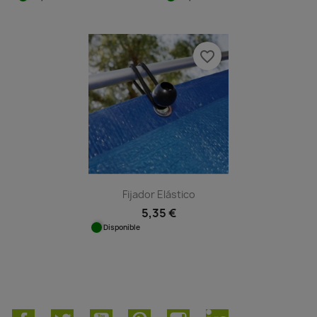
favorite_border
Fijador Elástico
5,35 €
Disponible
Facebook
Twitter
YouTube
Pinterest
Instagram
LinkedIn