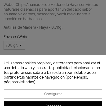
Weber Chips Ahumados de Madera de Haya son virutas
naturales diseñadas para aportar un delicado sabor
ahumado a carnes, pescados y verduras durante la
cocción en barbacoas.
Astillas de Madera - Haya - 0.7Kg.
Envases Weber
Cantidad
Utilizamos cookies propias y de terceros para analizar el

favorite_border
AÑADIR AL CARRITO
uso del sitio web y mostrarte publicidad relacionada con
Consentimiento de cookies
tus preferencias sobre la base de un perfil elaborado a
partir de tus hábitos de navegación (por ejemplo,
páginas visitadas).
Configurar
Descripción
Detalles del producto