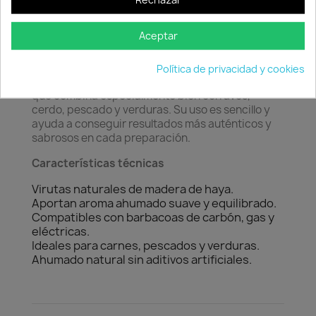
Rechazar
Los
Weber Chips Ahumados de Madera de Haya
permiten enriquecer los alimentos con un aroma
Aceptar
suave, equilibrado y ligeramente dulce. Son
ideales para utilizar en barbacoas de carbón, gas
o eléctricas compatibles con ahumado. La
Política de privacidad y cookies
madera de haya proporciona un sabor versátil
que combina especialmente bien con aves,
cerdo, pescado y verduras. Su uso es sencillo y
ayuda a conseguir resultados más auténticos y
sabrosos en cada preparación.
Características técnicas
Virutas naturales de madera de haya.
Aportan aroma ahumado suave y equilibrado.
Compatibles con barbacoas de carbón, gas y
eléctricas.
Ideales para carnes, pescados y verduras.
Ahumado natural sin aditivos artificiales.