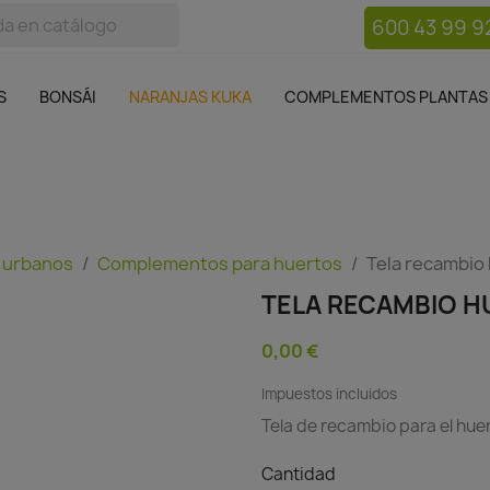
600 43 99 9
bos
Bonsái
Macetas
Complementos plantas
Mue

S
BONSÁI
NARANJAS KUKA
COMPLEMENTOS PLANTAS
 urbanos
Complementos para huertos
Tela recambio 
TELA RECAMBIO H
0,00 €
Impuestos incluidos
Tela de recambio para el huer
Cantidad