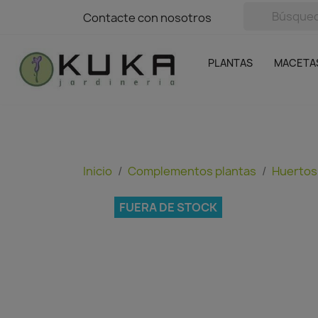
avigation
Contacte con nosotros
Contacte con nosotros
Plantas
Naranjas Kuka
Casa y Jardín
Semillas y bul
Ofertas
SIN GASTOS DE ENVÍO
PLANTAS
MACETA
Inicio
Complementos plantas
Huertos
FUERA DE STOCK