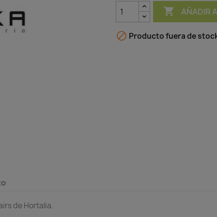

AÑADIR 

Producto fuera de stoc
to
irs de Hortalia.