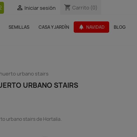
shopping_cart
shopping_cart
2


Carrito
Carrito
(0)
(0)
Iniciar sesión
Iniciar sesión
bles Jardín
Paquetes de productos
Outlet
park
SEMILLAS
CASA Y JARDÍN
NAVIDAD
BLOG
search
huerto urbano stairs
UERTO URBANO STAIRS
to urbano stairs de Hortalia.