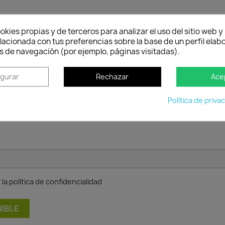
okies propias y de terceros para analizar el uso del sitio web 
lacionada con tus preferencias sobre la base de un perfil elabo
s de navegación (por ejemplo, páginas visitadas).
Política de entrega
Envío peninsular, Islas Baleares y Portugal.
Tienes 2
cuan
igurar
Rechazar
Ace
Política de priva
la política de confidencialidad
IBLE