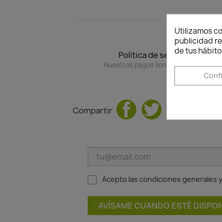
Utilizamos co
publicidad re
de tus hábito
Política de seguridad
Nuestros pagos son 100% seguros.
Conf
Compartir
Acepto las condiciones generales y 
AVÍSAME CUANDO ESTÉ DISPON