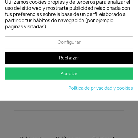
Utilizamos cookies propias y de terceros para analizar el
uso del sitio web y mostrarte publicidad relacionada con
Cantidad
tus preferencias sobre la base de un perfil elaborado a
Consentimiento de cookies
partir de tus hábitos de navegación (por ejemplo,

favorite_border
AÑADIR AL CARRITO
páginas visitadas).
Configurar
Rechazar
Descripción
Detalles del producto
Aceptar
Túnel de cultivo.
Política de privacidad y cookies
Medidas: 300x60x45 cm.