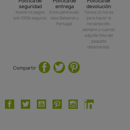
Política de
Política de
Política de
seguridad
entrega
devolución
Nuestros pagos
Envío peninsular,
Tienes 24 horas
son 100% seguros.
Islas Baleares y
para hacer la
Portugal.
reclamación,
siempre y cuando
adjunte foto del
paquete
deteriorado.
Compartir
Facebook
Twitter
YouTube
Pinterest
Instagram
LinkedIn