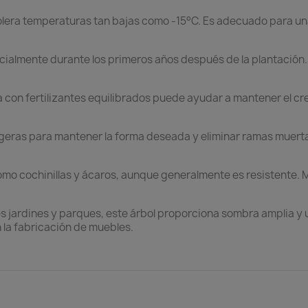
 tolera temperaturas tan bajas como -15°C. Es adecuado para u
almente durante los primeros años después de la plantación. U
con fertilizantes equilibrados puede ayudar a mantener el crec
igeras para mantener la forma deseada y eliminar ramas muerta
omo cochinillas y ácaros, aunque generalmente es resistente. 
 jardines y parques, este árbol proporciona sombra amplia y un
la fabricación de muebles.