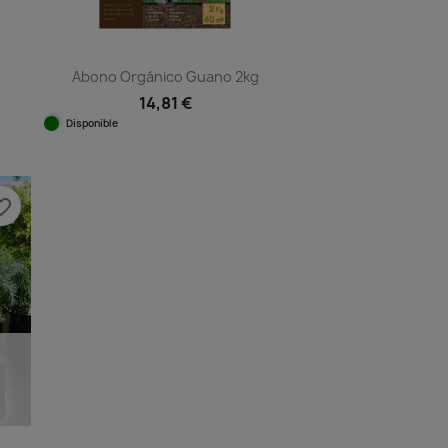
Abono Orgánico Guano 2kg
14,81 €
Disponible
Vista rápida

e_border