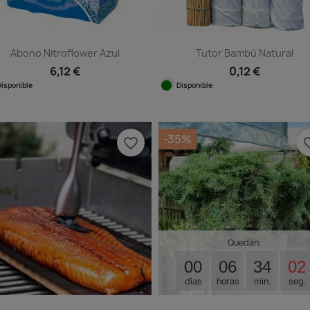
Abono Nitroflower Azul
Tutor Bambú Natural
6,12 €
0,12 €
Disponible
Disponible
Vista rápida
Vista rápida


-35%
favorite_border
favorit
Quedan:
00
06
34
01
días
horas
min.
seg.