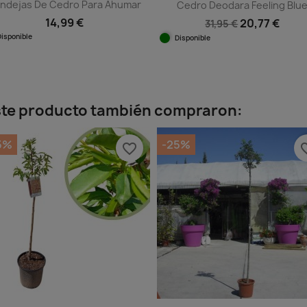
ndejas De Cedro Para Ahumar
Cedro Deodara Feeling Blu
14,99 €
20,77 €
31,95 €
Disponible
Disponible
Vista rápida

Vista rápida

este producto también compraron:
5%
-25%
favorite_border
favorit