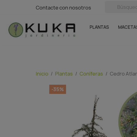
avigation
Contacte con nosotros
Contacte con nosotros
Plantas
Naranjas Kuka
Casa y Jardín
Semillas y bul
Ofertas
SIN GASTOS DE ENVÍO
PLANTAS
MACETA
Inicio
Plantas
Coníferas
Cedro Atla
-35%