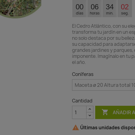
00
06
34
01
días
horas
min.
seg.
El Cedro Atlántico, con su ele
transforma tu jardín en un e
no solo destaca por su bellez
su capacidad para adaptarse 
grandes jardines y parques,
imponente. Imagínalo en tu pa
el año.
Coníferas
Cantidad

AÑADIR 

Últimas unidades dispon