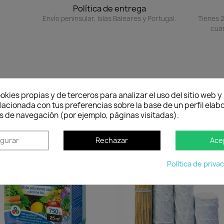
Política de entrega
Envío peninsular, Islas Baleares y Portugal.
Tienes 2
cuan
okies propias y de terceros para analizar el uso del sitio web 
lacionada con tus preferencias sobre la base de un perfil elabo
s de navegación (por ejemplo, páginas visitadas).
favorite_border
favorit
igurar
Rechazar
Ace
Política de priva