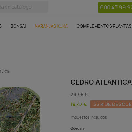
600 43 99 9
bos
Bonsái
Macetas
Complementos plantas
Mue

S
BONSÁI
NARANJAS KUKA
COMPLEMENTOS PLANTAS
ntica
CEDRO ATLANTICA
29,95 €
19,47 €
35% DE DESCU
Impuestos incluidos
Quedan: