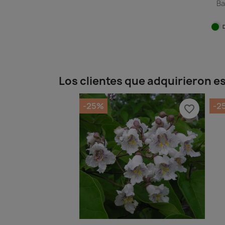
Ba
Los clientes que adquirieron 
-25%
-2
favorite_border