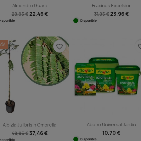
Almendro Guara
Fraxinus Excelsior
22,46 €
23,96 €
29,95 €
31,95 €
Disponible
Disponible
Vista rápida
Vista rápida


5%
favorite_border
favorit
Abono Universal Jardín
Albizia Julibrisin Ombrella
10,70 €
37,46 €
49,95 €
Disponible
Disponible