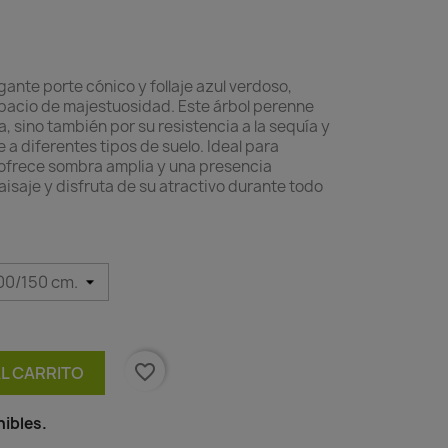
gante porte cónico y follaje azul verdoso,
spacio de majestuosidad. Este árbol perenne
a, sino también por su resistencia a la sequía y
a diferentes tipos de suelo. Ideal para
 ofrece sombra amplia y una presencia
isaje y disfruta de su atractivo durante todo
favorite_border
AL CARRITO
ibles.