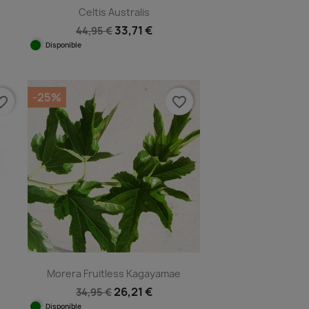
Celtis Australis
33,71 €
44,95 €
Disponible
Vista rápida

-25%
e_border
favorite_border
Morera Fruitless Kagayamae
26,21 €
34,95 €
Disponible