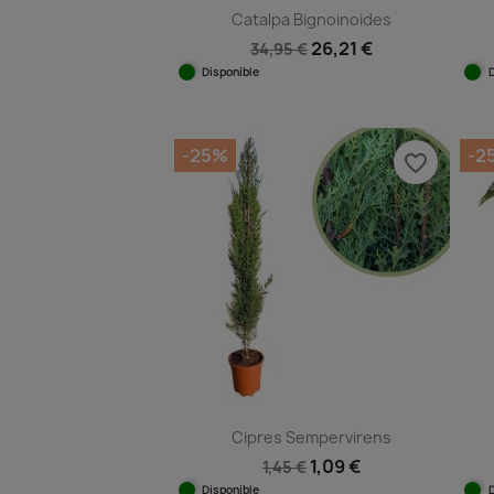
Catalpa Bignoinoides
26,21 €
34,95 €
Disponible
Vista rápida

-25%
-2
favorite_border
Cipres Sempervirens
1,09 €
1,45 €
Disponible