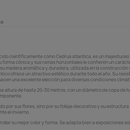
to
ocido científicamente como Cedrus atlantica, es un majestuoso
Su forma cónica y sus ramas horizontales le confieren un carácte
su madera aromática y duradera, utilizada en la construcción y
tico ofrece un atractivo estético durante todo el año. Su resi
 hacen una excelente elección para diversas condiciones climát
a altura de hasta 20-30 metros, con un diámetro de copa de 
 imponente.
do por sus flores, sino por su follaje decorativo y su estruct
e el invierno.
rrollar su mejor color y forma. Se adapta bien a exposiciones 