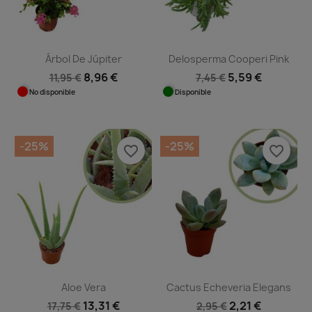
Árbol De Júpiter
Delosperma Cooperi Pink
8,96 €
5,59 €
11,95 €
7,45 €
No disponible
Disponible
-25%
-25%
favorite_border
favorite_border
Aloe Vera
Cactus Echeveria Elegans
13,31 €
2,21 €
17,75 €
2,95 €