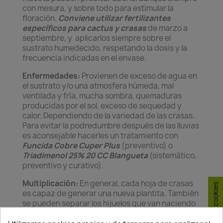
con mesura, y sobre todo para estimular la
floración.
Conviene
utilizar fertilizantes
específicos para cactus y crasas
de marzo a
septiembre, y aplicarlos siempre sobre el
sustrato humedecido, respetando la dosis y la
frecuencia indicadas en el envase.
Enfermedades:
Provienen de exceso de agua en
el sustrato y/o una atmosfera húmeda, mal
ventilada y fría, mucha sombra, quemaduras
producidas por el sol, exceso de sequedad y
calor. Dependiendo de la variedad de las crasas.
Para evitar la podredumbre después de las lluvias
es aconsejable hacerles un tratamiento con
Funcida Cobre Cuper Plus
(preventivo) o
Triadimenol 25% 20 CC Blangueta
(sistemático,
preventivo y curativo).
Multiplicación:
En general, cada hoja de crasas
es capaz de generar una nueva plantita. También
se pueden separar los hijuelos que van naciendo
junto al tallo o las rosetas. Basta con enterrar