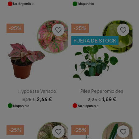
No disponible
Disponible
-25%
-25%
favorite_border
favorite_border
FUERA DE STOCK
Hypoeste Variado
Pilea Peperomioides
2,44 €
1,69 €
3,25 €
2,25 €
Disponible
No disponible
-25%
-25%
favorite_border
favorite_border