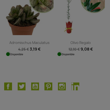
Adromischus Maculatus
Olivo Regalo
3,19 €
9,08 €
4,25 €
12,10 €
Disponible
Disponible
Facebook
Twitter
YouTube
Pinterest
Instagram
LinkedIn