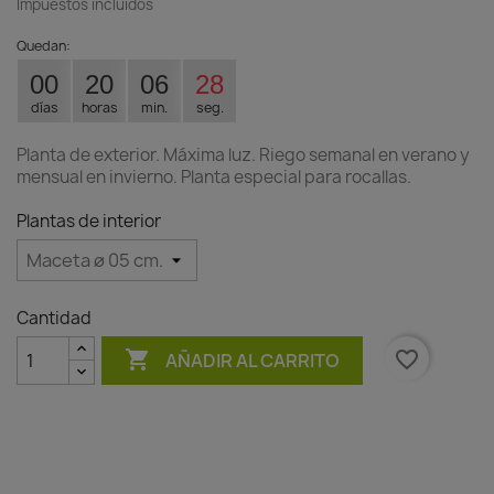
Impuestos incluidos
Quedan:
00
20
06
27
días
horas
min.
seg.
Planta de exterior. Máxima luz. Riego semanal en verano y
mensual en invierno. Planta especial para rocallas.
Plantas de interior
Cantidad

favorite_border
AÑADIR AL CARRITO