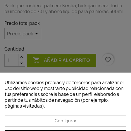
Pack que contiene palmera Kentia, hidrojardinera, turba
blumenerde de 70 l y abono liquido para palmeras 500ml.
Precio total pack
Cantidad

favorite_border
AÑADIR AL CARRITO
Utilizamos cookies propias y de terceros para analizar el
uso del sitio web y mostrarte publicidad relacionada con
Consentimiento de cookies
tus preferencias sobre la base de un perfil elaborado a
Descripción
Detalles del producto
partir de tus hábitos de navegación (por ejemplo,
páginas visitadas).
Kentia (howea fosteriana) maceta diámetro
20. Es una la palmera utilizada en decoración
Configurar
de interiores por su elegancia. Da un cierto