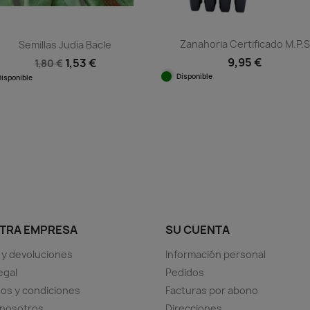
Zanahoria Certificado M.P.S
Semillas Judia Bacle
9,95 €
1,53 €
1,80 €
Disponible
Disponible
Vista rápida

Vista rápida

TRA EMPRESA
SU CUENTA
 y devoluciones
Información personal
egal
Pedidos
os y condiciones
Facturas por abono
 nosotros
Direcciones