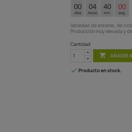
00
04
39
59
días
horas
min.
seg.
Variedad de enrame, de cicl
Producción muy elevada y de
Cantidad

AÑADIR 

Producto en stock.