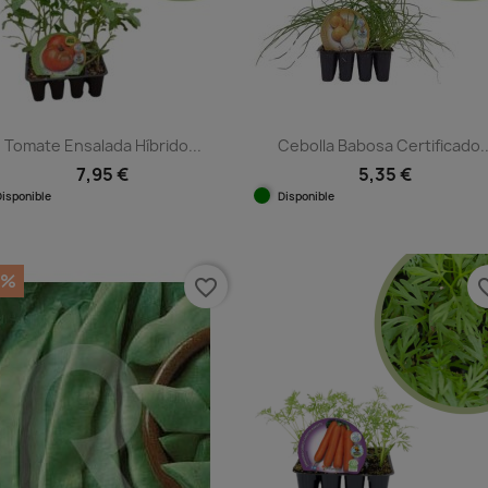
Tomate Ensalada Híbrido...
Cebolla Babosa Certificado..
7,95 €
5,35 €
Disponible
Disponible
Vista rápida
Vista rápida


5%
favorite_border
favorit