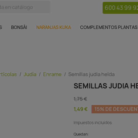
600 43 99 9
bos
Bonsái
Macetas
Complementos plantas
Mue

S
BONSÁI
NARANJAS KUKA
COMPLEMENTOS PLANTAS
rtícolas
Judía
Enrame
Semillas judia helda
SEMILLAS JUDIA H
1,75 €
1,49 €
15% DE DESCUE
Impuestos incluidos
Quedan: