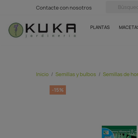
avigation
Contacte con nosotros
Contacte con nosotros
Plantas
Naranjas Kuka
Casa y Jardín
Semillas y bul
Ofertas
SIN GASTOS DE ENVÍO
PLANTAS
MACETA
Inicio
Semillas y bulbos
Semillas de ho
-15%