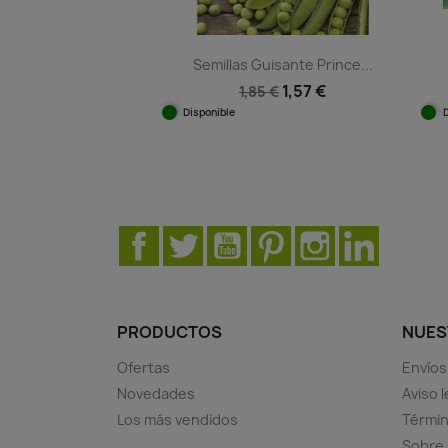
Semillas Guisante Prince...
1,57 €
1,85 €
Disponible
Vista rápida

Facebook
Twitter
YouTube
Pinterest
Instagram
LinkedIn
PRODUCTOS
NUES
Ofertas
Envíos
Novedades
Aviso l
Los más vendidos
Términ
Sobre