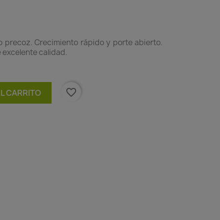
o precoz. Crecimiento rápido y porte abierto.
 excelente calidad.
favorite_border
AL CARRITO