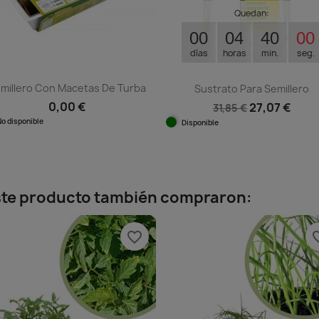
Quedan:
00
04
39
59
días
horas
min.
seg.
millero Con Macetas De Turba
Sustrato Para Semillero
0,00 €
27,07 €
31,85 €
No disponible
Disponible
Vista rápida

Vista rápida

este producto también compraron:
favorite_border
favorit