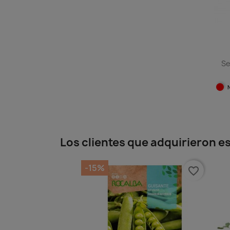
Se
Los clientes que adquirieron 
-15%
favorite_border