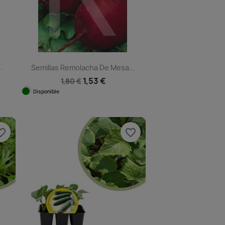
.
Semillas Remolacha De Mesa...
1,53 €
1,80 €
Disponible
Vista rápida

e_border
favorite_border