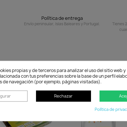
Política de entrega
Envío peninsular, Islas Baleares y Portugal.
Tienes 2
cuan
okies propias y de terceros para analizar el uso del sitio web 
lacionada con tus preferencias sobre la base de un perfil elabo
s de navegación (por ejemplo, páginas visitadas).
-15%
favorite_border
favorit
igurar
Rechazar
Ace
Política de priva