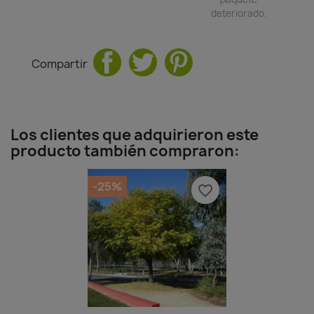
deteriorado.
Compartir
Los clientes que adquirieron este
producto también compraron:
-25%
favorite_border