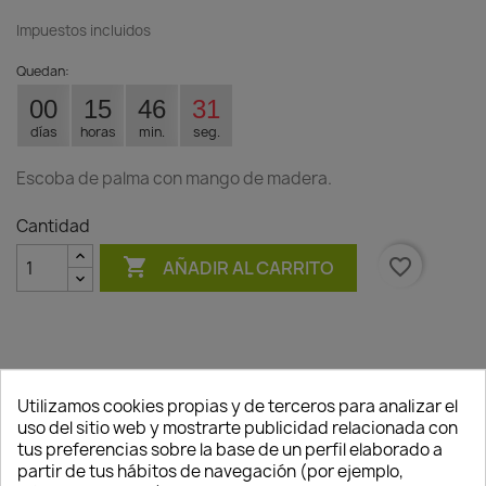
Impuestos incluidos
Quedan:
00
15
46
31
días
horas
min.
seg.
Escoba de palma con mango de madera.
Cantidad

favorite_border
AÑADIR AL CARRITO
Utilizamos cookies propias y de terceros para analizar el
Descripción
Detalles del producto
uso del sitio web y mostrarte publicidad relacionada con
tus preferencias sobre la base de un perfil elaborado a
Escobas artesanales hechas con materiales
partir de tus hábitos de navegación (por ejemplo,