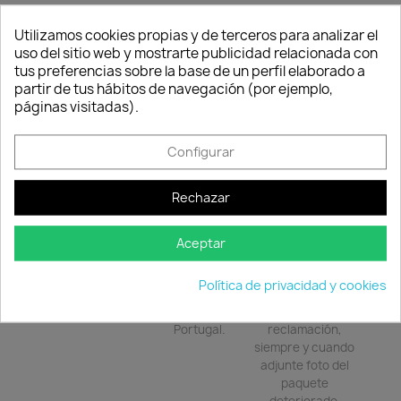
Utilizamos cookies propias y de terceros para analizar el
uso del sitio web y mostrarte publicidad relacionada con
tus preferencias sobre la base de un perfil elaborado a
Descripción
Detalles del producto
Consentimiento de cookies
partir de tus hábitos de navegación (por ejemplo,
páginas visitadas).
Caracteristicas:
Configurar
Rechazar
Aceptar
Política de
Política de
Política de
seguridad
entrega
devolución
Política de privacidad y cookies
Nuestros pagos
Envío peninsular,
Tienes 24 horas
son 100% seguros.
Islas Baleares y
para hacer la
Portugal.
reclamación,
siempre y cuando
adjunte foto del
paquete
deteriorado.