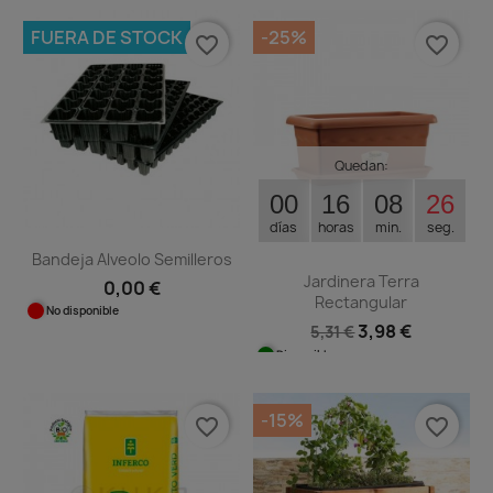
FUERA DE STOCK
-25%
favorite_border
favorite_border
Quedan:
00
16
08
25
días
horas
min.
seg.
Bandeja Alveolo Semilleros
Jardinera Terra
0,00 €
Rectangular
No disponible
3,98 €
5,31 €
Disponible
-15%
favorite_border
favorite_border