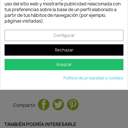
Consentimiento de cookies
uso del sitio web y mostrarte publicidad relacionada con
tus preferencias sobre la base de un perfil elaborado a
partir de tus hábitos de navegación (por ejemplo,
páginas visitadas).
Configurar
Política de
Política de
Política de
seguridad
entrega
devolución
Rechazar
Nuestros pagos
Envío peninsular,
Tienes 24 horas
son 100% seguros.
Islas Baleares y
para hacer la
Portugal.
reclamación,
Aceptar
siempre y cuando
adjunte foto del
Política de privacidad y cookies
paquete
deteriorado.
Compartir
TAMBIÉN PODRÍA INTERESARLE