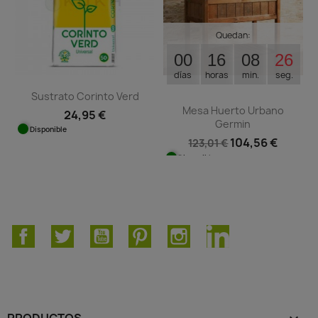
Quedan:
00
16
08
25
días
horas
min.
seg.
Sustrato Corinto Verd
Mesa Huerto Urbano
24,95 €
Germin
Disponible
104,56 €
123,01 €
Disponible
Facebook
Twitter
YouTube
Pinterest
Instagram
LinkedIn