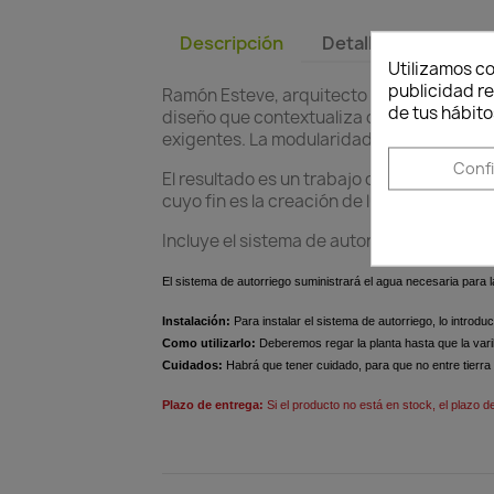
Descripción
Detalles del produc
Utilizamos co
publicidad re
Ramón Esteve, arquitecto de la armonía, 
de tus hábito
diseño que contextualiza con los hogares 
exigentes. La modularidad permite al clie
Conf
El resultado es un trabajo que transmite e
cuyo fin es la creación de lugares donde a
Incluye el sistema de autorriego.
El sistema de autorriego suministrará el agua necesaria para 
Instalación:
Para instalar el sistema de autorriego, lo introdu
Como utilizarlo:
Deberemos regar la planta hasta que la vari
Cuidados:
Habrá que tener cuidado, para que no entre tierra en
Plazo de entrega:
Si el producto no está en stock, el plazo d