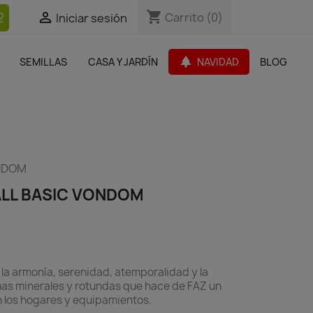
shopping_cart
shopping_cart
2


Carrito
Carrito
(0)
(0)
Iniciar sesión
Iniciar sesión
bles Jardín
Paquetes de productos
Outlet
park
SEMILLAS
CASA Y JARDÍN
NAVIDAD
BLOG
search
ONDOM
ALL BASIC VONDOM
la armonía, serenidad, atemporalidad y la
mas minerales y rotundas que hace de FAZ un
n los hogares y equipamientos.