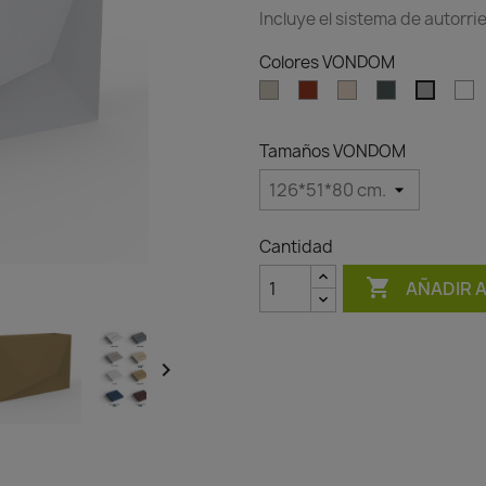
Incluye el sistema de autorri
Colores VONDOM
Ecru
Clay
Cream
Green
W
Gray
Tamaños VONDOM
Cantidad

AÑADIR 
