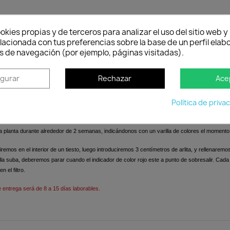
to
okies propias y de terceros para analizar el uso del sitio web 
lacionada con tus preferencias sobre la base de un perfil elabo
serenidad, atemporalidad y la universalidad ha creado formas 
s de navegación (por ejemplo, páginas visitadas).
y equipamientos. La calidad de los materiales permiten un uso 
nte adaptar los muebles y maceteros a su gusto y necesidad sin
igurar
Rechazar
Ace
sencialidad, que contiene la complejidad y la densidad de una o
petezca vivir.
Política de priva
la planta durante alrededor de 2 semanas, indicándonos con un varilla de colores el momento
ciremos en el interior de un tiesto, luego introduciremos 3 centímetros de arlita, y rellenaremo
lla suba, deberemos parar cuando el indicador de color rojo este a punto de sobresalir. Cad
 el filtro.
e entrega será de 8 a 15 días laborables.