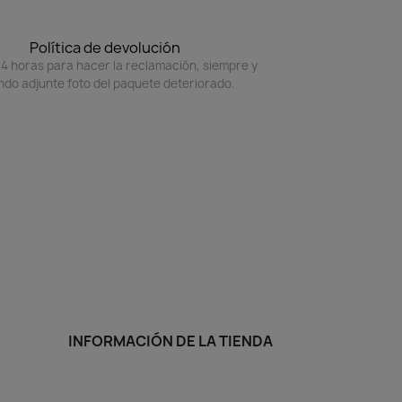
Política de devolución
4 horas para hacer la reclamación, siempre y
do adjunte foto del paquete deteriorado.
INFORMACIÓN DE LA TIENDA