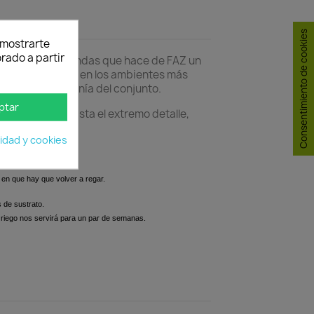
Consentimiento de cookies
y mostrarte
rado a partir
minerales y rotundas que hace de FAZ un
exterior incluso en los ambientes más
 perder la armonía del conjunto.
ptar
bra resuelta hasta el extremo detalle,
cidad y cookies
 en que hay que volver a regar.
s de sustrato.
a riego nos servirá para un par de semanas.