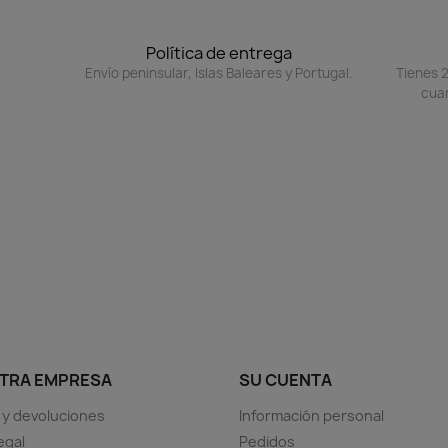
Política de entrega
Envío peninsular, Islas Baleares y Portugal.
Tienes 2
cuan
TRA EMPRESA
SU CUENTA
 y devoluciones
Información personal
egal
Pedidos