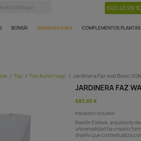
600 43 99 9
bos
Bonsái
Macetas
Complementos plantas
Mue

S
BONSÁI
NARANJAS KUKA
COMPLEMENTOS PLANTAS
eve
Faz
Faz Autorriego
Jardinera Faz wall Basic V
JARDINERA FAZ W
683,65 €
Impuestos incluidos
Ramón Esteve, arquitecto de 
universalidad ha creado for
diseño que contextualiza co