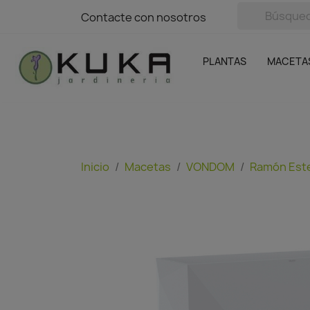
avigation
Contacte con nosotros
Contacte con nosotros
Plantas
Naranjas Kuka
Casa y Jardín
Semillas y bul
Ofertas
SIN GASTOS DE ENVÍO
PLANTAS
MACETA
Inicio
Macetas
VONDOM
Ramón Est