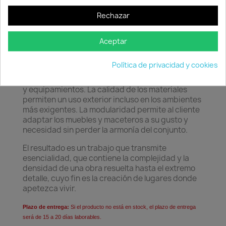
Rechazar
Descripción
Detalles del producto
Aceptar
Ramón Esteve, arquitecto de la armonía,
serenidad, atemporalidad y la universalidad ha
Política de privacidad y cookies
creado formas minerales y rotundas que hace de
FAZ un diseño que contextualiza con los hogares
y equipamientos. La calidad de los materiales
permiten un uso exterior incluso en los ambientes
más exigentes. La modularidad permite al cliente
adaptar los muebles y maceteros a su gusto y
necesidad sin perder la armonía del conjunto.
El resultado es un trabajo que transmite
esencialidad, que contiene la complejidad y la
densidad de una obra resuelta hasta el extremo
detalle, cuyo fin es la creación de lugares donde
apetezca vivir.
Plazo de entrega:
Si el producto no está en stock, el plazo de entrega
será de 15 a 20 días laborables.