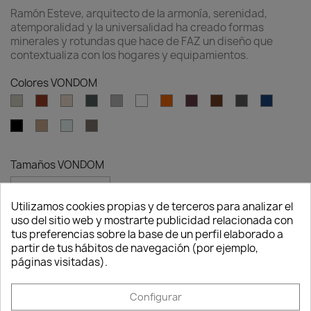
Ramón Esteve, arquitecto de la armonía, serenidad,
atemporalidad y la universalidad ha creado formas
minerales y rotundas que hace de FAZ un diseño que
contextualiza con los hogares y equipamientos.
Colores VONDOM
Ecru
Clay
Cream
Green
Gray
White
Ambar
Garnet
Brown
Anthracite
Blue
clear
Camel
Ice
Tortora
Black
Tamaños VONDOM
Utilizamos cookies propias y de terceros para analizar el
uso del sitio web y mostrarte publicidad relacionada con
Cantidad
Consentimiento de cookies
tus preferencias sobre la base de un perfil elaborado a
partir de tus hábitos de navegación (por ejemplo,

favorite_border
AÑADIR AL CARRITO
páginas visitadas).
Configurar