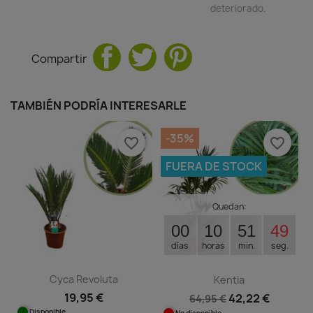
deteriorado.
Compartir
TAMBIÉN PODRÍA INTERESARLE
-35%
favorite_border
favorite_border
FUERA DE STOCK
Quedan:
00
10
51
49
días
horas
min.
seg.
Cyca Revoluta
Kentia
19,95 €
42,22 €
64,95 €
Disponible