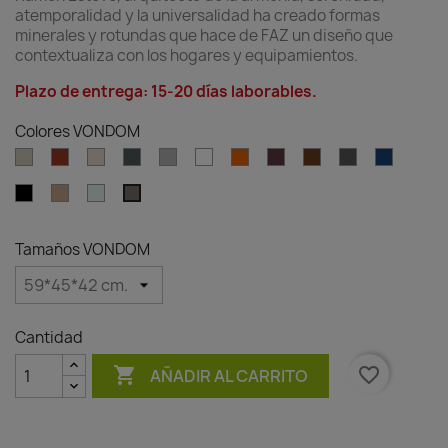
atemporalidad y la universalidad ha creado formas
minerales y rotundas que hace de FAZ un diseño que
contextualiza con los hogares y equipamientos.
Plazo de entrega: 15-20 días laborables.
Colores VONDOM
Ecru
Clay
Cream
Green
Gray
White
Ambar
Garnet
Brown
Anthracite
Blue
clear
Black
Camel
Ice
Tortora
Tamaños VONDOM
Cantidad

favorite_border
AÑADIR AL CARRITO