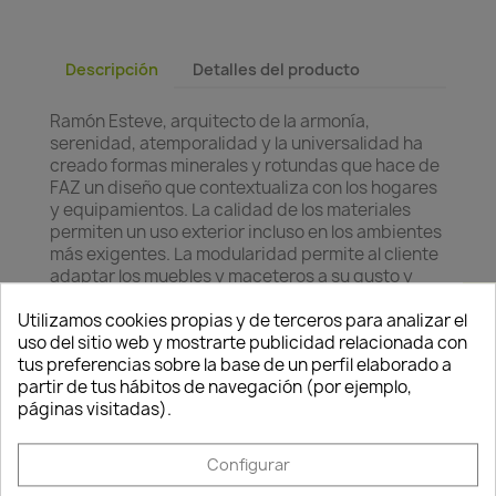
Descripción
Detalles del producto
Ramón Esteve, arquitecto de la armonía,
serenidad, atemporalidad y la universalidad ha
creado formas minerales y rotundas que hace de
FAZ un diseño que contextualiza con los hogares
y equipamientos. La calidad de los materiales
permiten un uso exterior incluso en los ambientes
más exigentes. La modularidad permite al cliente
adaptar los muebles y maceteros a su gusto y
necesidad sin perder la armonía del conjunto.
Consentimiento de cookies
Utilizamos cookies propias y de terceros para analizar el
El resultado es un trabajo que transmite
uso del sitio web y mostrarte publicidad relacionada con
esencialidad, que contiene la complejidad y la
tus preferencias sobre la base de un perfil elaborado a
densidad de una obra resuelta hasta el extremo
partir de tus hábitos de navegación (por ejemplo,
detalle, cuyo fin es la creación de lugares donde
páginas visitadas).
apetezca vivir.
Configurar
Está compuesto por tres piezas que unidas entre
sí se convierten en un elegante macetero. Las