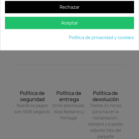
piezas se venden por separado:
Rechazar
Baja.
Media.
Aceptar
Alta.
Política de privacidad y cookies
Plazo de entrega:
Si el producto no está en stock, el plazo de entrega
será de 8 a 15 días laborables.
Política de
Política de
Política de
seguridad
entrega
devolución
Nuestros pagos
Envío peninsular,
Tienes 24 horas
son 100% seguros.
Islas Baleares y
para hacer la
Portugal.
reclamación,
siempre y cuando
adjunte foto del
paquete