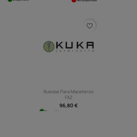
No disponible
favorite_border
Ruedas Para Maceteros
FAZ
96,80 €
Disponible