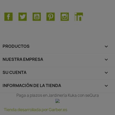
Facebook
Twitter
YouTube
Pinterest
Instagram
LinkedIn
PRODUCTOS

NUESTRA EMPRESA

SU CUENTA

INFORMACIÓN DE LA TIENDA
keyboard_arrow_down
Paga a plazos en Jardinería Kuka con seQura
Tienda desarrollada por Garber.es