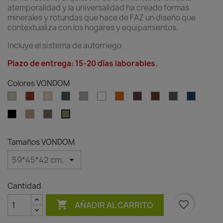
atemporalidad y la universalidad ha creado formas
minerales y rotundas que hace de FAZ un diseño que
contextualiza con los hogares y equipamientos.
Incluye el sistema de autorriego.
Plazo de entrega: 15-20 días laborables.
Colores VONDOM
Ecru
Clay
Cream
Green
Gray
White
Ambar
Garnet
Brown
Anthracite
Blue
clear
Black
Camel
Tortora
Jade
Tamaños VONDOM
Cantidad

favorite_border
AÑADIR AL CARRITO