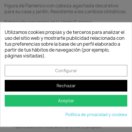
Figura de Flamenco con cabeza agachada decorativo
para su casa y jardín. Resistente a los cambios climáticos.
Fabricado con resina en la Unión Europea.
Utilizamos cookies propias y de terceros para analizar el
Cantidad
uso del sitio web y mostrarte publicidad relacionada con
tus preferencias sobre la base de un perfil elaborado a

favorite_border
AÑADIR AL CARRITO
Consentimiento de cookies
partir de tus hábitos de navegación (por ejemplo,
páginas visitadas).

Producto en stock.
Configurar
Rechazar
Descripción
Detalles del producto
Aceptar
Figura de Flamenco con cabeza agachada
decorativo para su casa y jardín. Resistente a los
Política de privacidad y cookies
cambios climáticos.
Fabricado con resina en la Unión Europea.