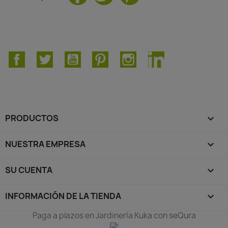
Facebook
Twitter
YouTube
Pinterest
Instagram
LinkedIn
PRODUCTOS

NUESTRA EMPRESA

SU CUENTA

INFORMACIÓN DE LA TIENDA
keyboard_arrow_down
Paga a plazos en Jardinería Kuka con seQura