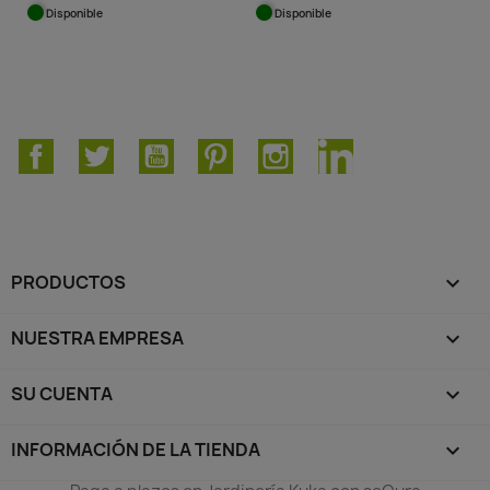
Disponible
Disponible
Facebook
Twitter
YouTube
Pinterest
Instagram
LinkedIn
PRODUCTOS

NUESTRA EMPRESA

SU CUENTA

INFORMACIÓN DE LA TIENDA
keyboard_arrow_down