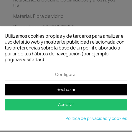
UV.
Material: Fibra de vidrio.
Dimensiones: 52,3*32,8*29.5 cm.
Utilizamos cookies propias y de terceros para analizar el
Consentimiento de cookies
Salen de casa del proveedor, plazo de entrega 3-
uso del sitio web y mostrarte publicidad relacionada con
5 hábiles.
tus preferencias sobre la base de un perfil elaborado a
partir de tus hábitos de navegación (por ejemplo,
páginas visitadas).
Configurar
Rechazar
Aceptar
Política de
Política de
Política de
seguridad
entrega
devolución
Política de privacidad y cookies
Nuestros pagos
Envío peninsular,
Tienes 24 horas
son 100% seguros.
Islas Baleares y
para hacer la