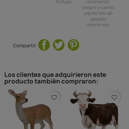
Portugal.
reclamación,
siempre y cuando
adjunte foto del
paquete
deteriorado.
Compartir
Los clientes que adquirieron este
producto también compraron:
favorite_border
favorite_border