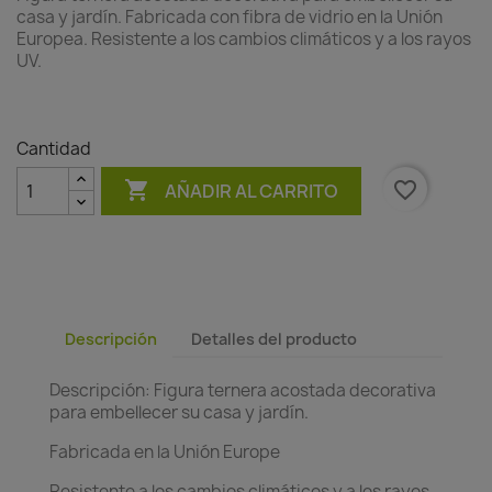
casa y jardín. Fabricada con fibra de vidrio en la Unión
Europea. Resistente a los cambios climáticos y a los rayos
UV.
Cantidad

favorite_border
AÑADIR AL CARRITO
Descripción
Detalles del producto
Descripción: Figura ternera acostada decorativa
para embellecer su casa y jardín.
Fabricada en la Unión Europe
Resistente a los cambios climáticos y a los rayos