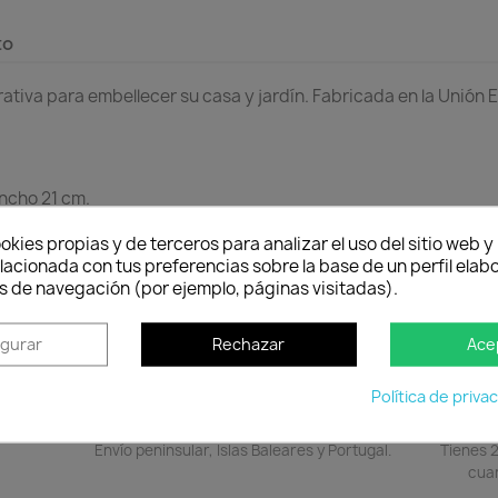
to
orativa para embellecer su casa y jardín. Fabricada en la Unión
Ancho 21 cm.
okies propias y de terceros para analizar el uso del sitio web 
lacionada con tus preferencias sobre la base de un perfil elabo
s de navegación (por ejemplo, páginas visitadas).
igurar
Rechazar
Ace
Política de priva
Política de entrega
Envío peninsular, Islas Baleares y Portugal.
Tienes 2
cuan