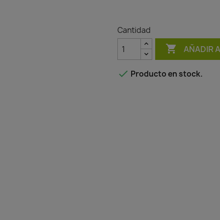
Cantidad

AÑADIR 

Producto en stock.