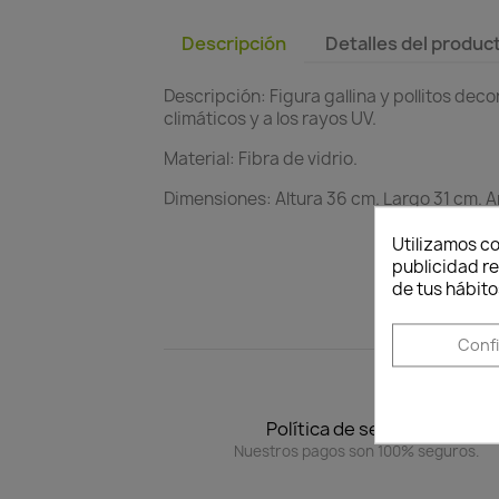
Descripción
Detalles del produc
Descripción: Figura gallina y pollitos dec
climáticos y a los rayos UV.
Material: Fibra de vidrio.
Dimensiones: Altura 36 cm. Largo 31 cm. 
Utilizamos co
publicidad re
de tus hábito
Conf
Política de seguridad
Nuestros pagos son 100% seguros.