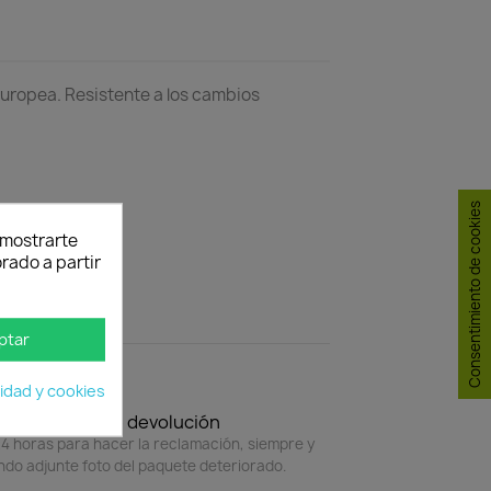
 Europea. Resistente a los cambios
Consentimiento de cookies
y mostrarte
rado a partir
ptar
cidad y cookies
Política de devolución
4 horas para hacer la reclamación, siempre y
do adjunte foto del paquete deteriorado.