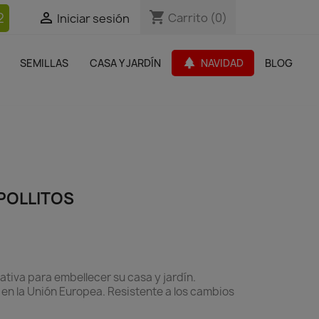
shopping_cart
shopping_cart
2


Carrito
Carrito
(0)
(0)
Iniciar sesión
Iniciar sesión
bles Jardín
Paquetes de productos
Outlet
park
SEMILLAS
CASA Y JARDÍN
NAVIDAD
BLOG
search
 POLLITOS
rativa para embellecer su casa y jardín.
 en la Unión Europea. Resistente a los cambios