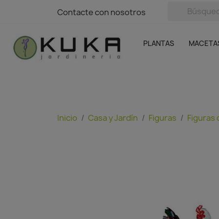
avigation
Contacte con nosotros
Contacte con nosotros
Plantas
Naranjas Kuka
Casa y Jardín
Semillas y bul
Ofertas
SIN GASTOS DE ENVÍO
PLANTAS
MACETA
Inicio
Casa y Jardín
Figuras
Figuras 