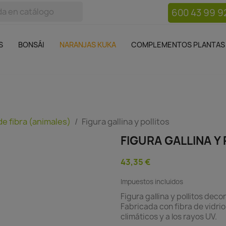
600 43 99 9
bos
Bonsái
Macetas
Complementos plantas
Mue

S
BONSÁI
NARANJAS KUKA
COMPLEMENTOS PLANTAS
de fibra (animales)
Figura gallina y pollitos
FIGURA GALLINA Y
43,35 €
Impuestos incluidos
Figura gallina y pollitos deco
Fabricada con fibra de vidrio
climáticos y a los rayos UV.