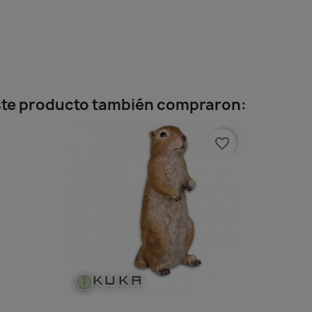
este producto también compraron:
favorite_border