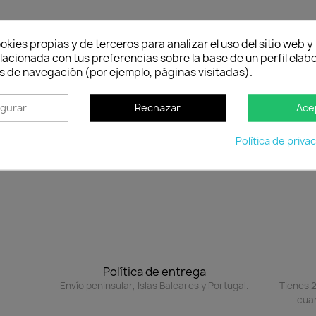
to
okies propias y de terceros para analizar el uso del sitio web 
lacionada con tus preferencias sobre la base de un perfil elabo
rativo para embellecer su casa y jardín. Fabricada en la Unió
s de navegación (por ejemplo, páginas visitadas).
igurar
Rechazar
Ace
argo 15 cm.
Política de priva
Política de entrega
Envío peninsular, Islas Baleares y Portugal.
Tienes 2
cuan