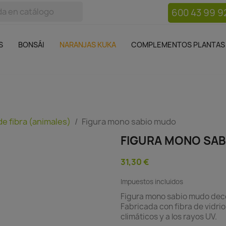
600 43 99 9
bos
Bonsái
Macetas
Complementos plantas
Mue

S
BONSÁI
NARANJAS KUKA
COMPLEMENTOS PLANTAS
de fibra (animales)
Figura mono sabio mudo
FIGURA MONO SA
31,30 €
Impuestos incluidos
Figura mono sabio mudo decor
Fabricada con fibra de vidrio
climáticos y a los rayos UV.