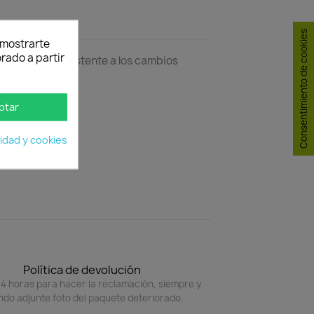
Consentimiento de cookies
y mostrarte
rado a partir
n Europea. Resistente a los cambios
ptar
cidad y cookies
Política de devolución
4 horas para hacer la reclamación, siempre y
do adjunte foto del paquete deteriorado.