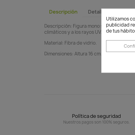
Descripción
Detalles del produc
Utilizamos co
publicidad re
Descripción: Figura mono sabio mudo, deco
de tus hábito
climáticos y a los rayos UV.
Material: Fibra de vidrio.
Conf
Dimensiones: Altura 16 cm. Ancho 15 cm. L
Política de seguridad
Nuestros pagos son 100% seguros.