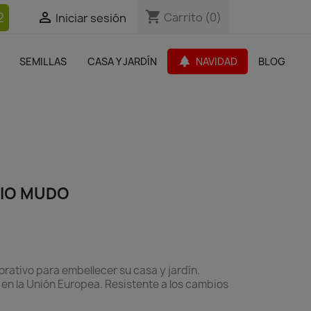
shopping_cart
shopping_cart
2


Carrito
Carrito
(0)
(0)
Iniciar sesión
Iniciar sesión
bles Jardín
Paquetes de productos
Outlet
park
SEMILLAS
CASA Y JARDÍN
NAVIDAD
BLOG
search
BIO MUDO
ativo para embellecer su casa y jardín.
 en la Unión Europea. Resistente a los cambios