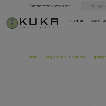
avigation
Contacte con nosotros
Contacte con nosotros
Plantas
Naranjas Kuka
Casa y Jardín
Semillas y bul
Ofertas
SIN GASTOS DE ENVÍO
PLANTAS
MACETA
Inicio
Casa y Jardín
Figuras
Figuras 