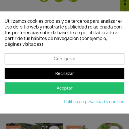
Consentimiento de cookies
TAMBIÉN PODRÍA INTERESARLE
Utilizamos cookies propias y de terceros para analizar el
uso del sitio web y mostrarte publicidad relacionada con
-15%
-15%
favorite_border
favorite_border
tus preferencias sobre la base de un perfil elaborado a
partir de tus hábitos de navegación (por ejemplo,
FUERA DE STOCK
páginas visitadas).
Quedan:
Configurar
Quedan:
00
03
02
00
00
03
02
00
Rechazar
días
horas
min.
seg.
días
horas
min.
seg.
Aceptar
Cerezo Picota
Melocoton Amarillo De
25,46 €
29,95 €
Agosto
Política de privacidad y cookies
No disponible
38,21 €
44,95 €
Disponible