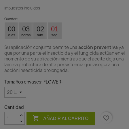
Impuestos incluidos
Quedan:
00
03
02
00
días
horas
min.
seg.
Su aplicación conjunta permite una
acción preventiva
ya
que por una parte el insecticida y el fungicida actúan en el
momento de su aplicación mientras que el aceite deja una
lámina protectora de alta persistencia que asegura una
acción insecticida prolongada.
Tamaños envases: FLOWER:
Cantidad

favorite_border
AÑADIR AL CARRITO