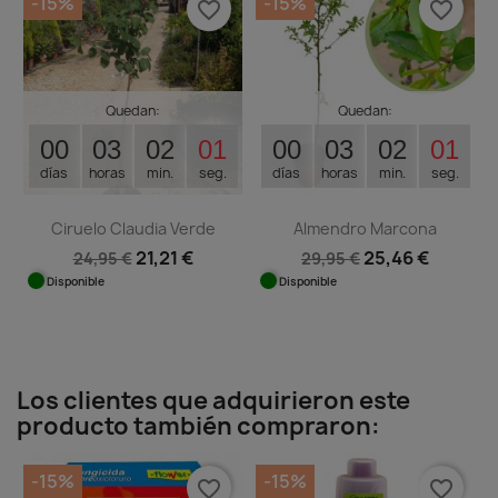
-15%
-15%
favorite_border
favorite_border
Quedan:
Quedan:
00
03
02
00
00
03
02
00
días
horas
min.
seg.
días
horas
min.
seg.
Ciruelo Claudia Verde
Almendro Marcona
21,21 €
25,46 €
24,95 €
29,95 €
Disponible
Disponible
Los clientes que adquirieron este
producto también compraron:
-15%
-15%
favorite_border
favorite_border