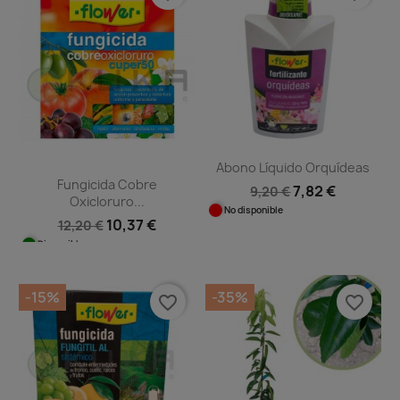
Abono Líquido Orquídeas
Fungicida Cobre
7,82 €
9,20 €
Oxicloruro...
No disponible
10,37 €
12,20 €
Disponible
-15%
-35%
favorite_border
favorite_border