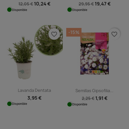
10,24 €
19,47 €
12,05 €
29,95 €
Disponible
Disponible
-15%
favorite_border
favorite_border
Lavanda Dentata
Semillas Gipsofilia...
3,95 €
1,91 €
2,25 €
Disponible
Disponible