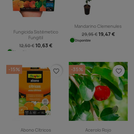
Mandarino Clemenules
Fungicida Sistémetico
19,47 €
29,95 €
Fungitil
Disponible
10,63 €
12,50 €
Disponible
-15%
-35%
favorite_border
favorite_border
Abono Cítricos
Acerolo Rojo