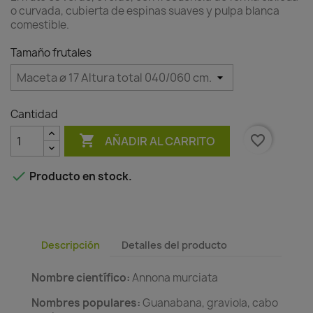
o curvada, cubierta de espinas suaves y pulpa blanca
comestible.
Tamaño frutales
Cantidad

favorite_border
AÑADIR AL CARRITO

Producto en stock.
Descripción
Detalles del producto
Nombre científico:
Annona murciata
Nombres populares:
Guanabana, graviola, cabo