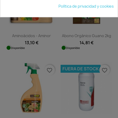
Política de privacidad y cookies
Aminoácidos - Aminor
Abono Orgánico Guano 2kg
13,10 €
14,81 €
Disponible
Disponible
FUERA DE STOCK
favorite_border
favorite_border