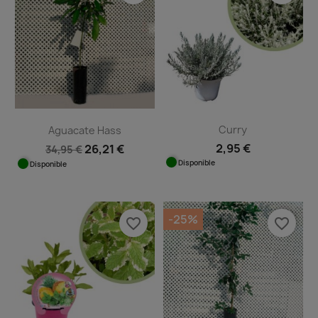
Curry
Aguacate Hass
2,95 €
26,21 €
34,95 €
Disponible
Disponible
-25%
favorite_border
favorite_border