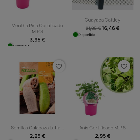
Guayaba Cattley
Mentha Piña Certificado
16,46 €
21,95 €
M.P.S
Disponible
3,95 €
Disponible
favorite_border
favorite_border
Semillas Calabaza Luffa...
Anís Certificado M.P.S
2,25 €
2,95 €