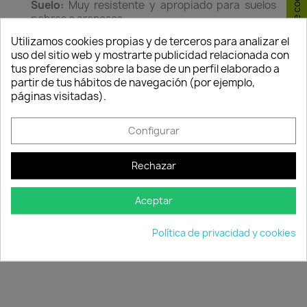
Consentimiento de cookies
Suelo:
Muy resistente y apropiado para suelos
pobres o arenosos.
Utilizamos cookies propias y de terceros para analizar el
Riego:
Durante el crecimiento, riego moderado.
uso del sitio web y mostrarte publicidad relacionada con
Resiste la sequía.
tus preferencias sobre la base de un perfil elaborado a
Abonado:
Todos los meses si se cultiva en
partir de tus hábitos de navegación (por ejemplo,
contenedor es suficiente con un abono universal
páginas visitadas).
líquido. Para los que están en el jardín, haremos
una aportación de materia orgánica en la
Configurar
primavera junto con abono mineral nitroflower, y
una segunda aportación de nitroflower al
terminar el verano.
Rechazar
Podas:
No es necesario más que una ligera poda
Aceptar
de mantenimiento. Se cortan los tallos floríferos
hasta la mitad después de la floración.
Política de privacidad y cookies