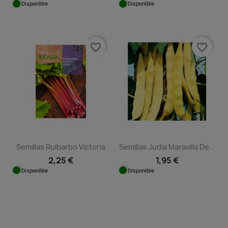
Disponible
Disponible
favorite_border
favorite_border
Semillas Ruibarbo Victoria
Semillas Judia Maravilla De...
2,25 €
1,95 €
Disponible
Disponible