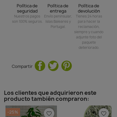
Política de
Política de
Política de
seguridad
entrega
devolución
Nuestros pagos
Envío peninsular,
Tienes 24 horas
son 100% seguros.
Islas Baleares y
para hacer la
Portugal.
reclamación,
siempre y cuando
adjunte foto del
paquete
deteriorado.
Compartir
Los clientes que adquirieron este
producto también compraron:
-25%
favorite_border
favorite_border