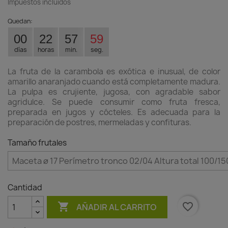
Impuestos incluidos
Quedan:
00
22
57
58
días
horas
min.
seg.
La fruta de la carambola es exótica e inusual, de color
amarillo anaranjado cuando está completamente madura.
La pulpa es crujiente, jugosa, con agradable sabor
agridulce. Se puede consumir como fruta fresca,
preparada en jugos y cócteles. Es adecuada para la
preparación de postres, mermeladas y confituras.
Tamaño frutales
Cantidad

favorite_border
AÑADIR AL CARRITO