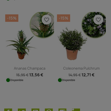
-15%
-15%
favorite_border
favorite_border
Ananas Champaca
Coleonema Pulchrum
13,56 €
12,71 €
15,95 €
14,95 €
Disponible
Disponible
Facebook
Twitter
YouTube
Pinterest
Instagram
LinkedIn