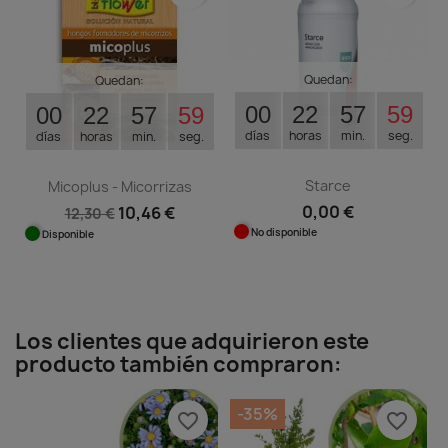
Quedan:
Quedan:
00
22
57
58
00
22
57
58
días
horas
min.
seg.
días
horas
min.
seg.
Starce
Micoplus - Micorrizas
0,00 €
10,46 €
12,30 €
No disponible
Disponible
Los clientes que adquirieron este
producto también compraron:
-35%
favorite_border
favorite_border