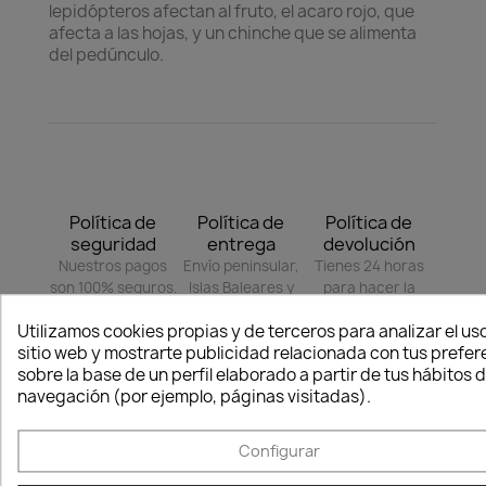
lepidópteros afectan al fruto, el acaro rojo, que
afecta a las hojas, y un chinche que se alimenta
del pedúnculo.
Política de
Política de
Política de
seguridad
entrega
devolución
Nuestros pagos
Envío peninsular,
Tienes 24 horas
son 100% seguros.
Islas Baleares y
para hacer la
Portugal.
reclamación,
Utilizamos cookies propias y de terceros para analizar el uso
siempre y cuando
sitio web y mostrarte publicidad relacionada con tus prefer
adjunte foto del
sobre la base de un perfil elaborado a partir de tus hábitos 
paquete
navegación (por ejemplo, páginas visitadas).
deteriorado.
Configurar
Compartir