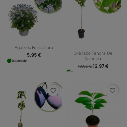
Agathea Felicia Tara
Granado Tendral De
5,95 €
Valencia
Disponible
12,97 €
19,95 €
Disponible
favorite_border
favorite_border