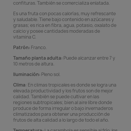
confituras. También se comercializa enlatada.
Es una fruta con pocas calorías, muy refrescante
y saludable. Tiene bajo contenido en azúcares y
grasas; es rica en fibra, agua, potasio, oxalato de
calcio y posee cantidades moderadas de
vitamina C.
Patrón:
Franco.
Tamaño planta adulta:
Puede alcanzar entre 7 y
10 metros de altura.
Iluminación:
Pleno sol.
Clima
: En climas tropicales es donde se logra una
elevada productividad y los frutos son de mejor
calidad. También se puede cultivar en las
regiones subtropicales; bien al aire libre donde
produce de forma irregular o bajo invernaderos
climatizados para obtener una producción de
frutos de alta calidad a lo largo de todo el año.
Temperatura:
La carambola es sensible al frío, los