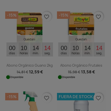
Disponible
-15%
-15%
favorite_border
favorite_border
Quedan:
Quedan:
00
10
14
13
00
10
14
13
días
horas
min.
seg.
días
horas
min.
seg.
Abono Orgánico Guano 2kg
Abono Orgánico Frutales
12,59 €
13,58 €
14,81 €
15,98 €
Disponible
Disponible
-15%
FUERA DE STOCK
favorite_border
favorite_border