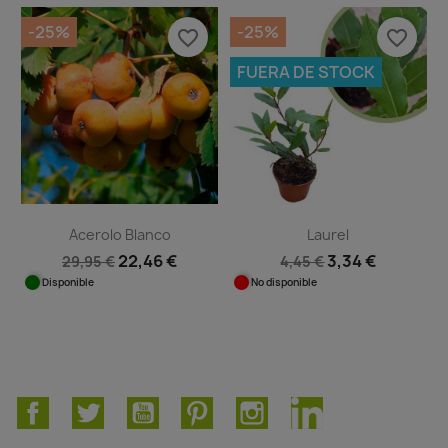
-25%
-25%
favorite_border
favorite_border
FUERA DE STOCK
Acerolo Blanco
Laurel
22,46 €
3,34 €
29,95 €
4,45 €
Disponible
No disponible
Facebook
Twitter
YouTube
Pinterest
Instagram
LinkedIn