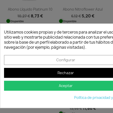
Abono Líquido Platinum 10
Abono Nitroflower Azul
8,73 €
5,20 €
10,27 €
6,12 €
Disponible
Disponible
Utilizamos cookies propias y de terceros para analizar el uso
sitio web y mostrarte publicidad relacionada con tus prefer
-15%
-15%
favorite_border
favorite_border
sobre la base de un perfil elaborado a partir de tus hábitos 
navegación (por ejemplo, páginas visitadas).
Configurar
Quedan:
Quedan:
Rechazar
00
10
14
13
00
10
14
13
días
horas
min.
seg.
días
horas
min.
seg.
Aceptar
Maceta Terra Redonda
Compost Ogánico
Política de privacidad 
0,35 €
0,41 €
Vitalfem...
Disponible
11,86 €
13,95 €