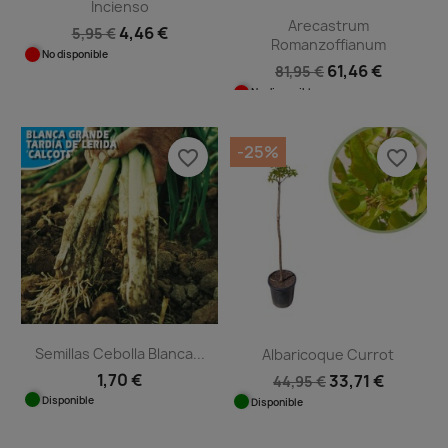
Incienso
Arecastrum
4,46 €
5,95 €
Romanzoffianum
No disponible
61,46 €
81,95 €
No disponible
-25%
favorite_border
favorite_border
Semillas Cebolla Blanca...
Albaricoque Currot
1,70 €
33,71 €
44,95 €
Disponible
Disponible