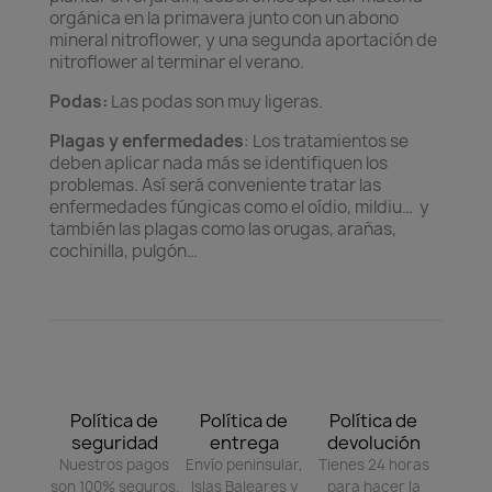
orgánica en la primavera junto con un abono
mineral nitroflower, y una segunda aportación de
nitroflower al terminar el verano.
Podas:
Las podas son muy ligeras.
Plagas y enfermedades
: Los tratamientos se
deben aplicar nada más se identifiquen los
problemas. Así será conveniente tratar las
enfermedades fúngicas como el oídio, mildiu… y
también las plagas como las orugas, arañas,
cochinilla, pulgón…
Política de
Política de
Política de
seguridad
entrega
devolución
Nuestros pagos
Envío peninsular,
Tienes 24 horas
son 100% seguros.
Islas Baleares y
para hacer la