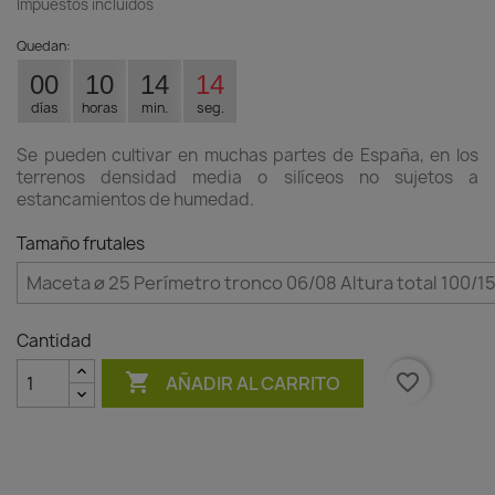
Impuestos incluidos
Quedan:
00
10
14
13
días
horas
min.
seg.
Se pueden cultivar en muchas partes de España, en los
terrenos densidad media o silíceos no sujetos a
estancamientos de humedad.
Tamaño frutales
Cantidad

favorite_border
AÑADIR AL CARRITO