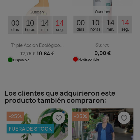
Quedan:
Quedan:
00
10
14
13
00
10
14
13
días
horas
min.
seg.
días
horas
min.
seg.
Starce
Triple Acción Ecológico...
0,00 €
10,84 €
12,75 €
No disponible
Disponible
Los clientes que adquirieron este
producto también compraron:
-25%
-25%
favorite_border
favorite_border
FUERA DE STOCK