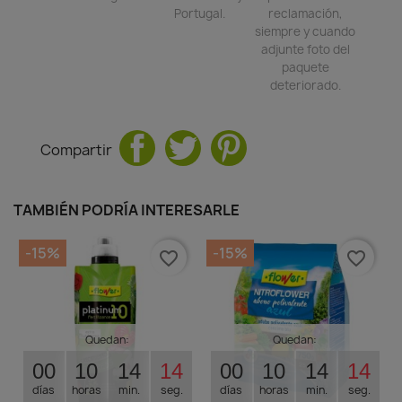
Portugal.
reclamación,
siempre y cuando
adjunte foto del
paquete
deteriorado.
Compartir
TAMBIÉN PODRÍA INTERESARLE
-15%
-15%
favorite_border
favorite_border
Quedan:
Quedan:
00
10
14
13
00
10
14
13
días
horas
min.
seg.
días
horas
min.
seg.