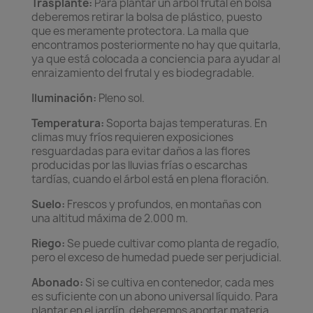
Trasplante:
Para plantar un árbol frutal en bolsa
deberemos retirar la bolsa de plástico, puesto
que es meramente protectora. La malla que
encontramos posteriormente no hay que quitarla,
ya que está colocada a conciencia para ayudar al
enraizamiento del frutal y es biodegradable.
Iluminación:
Pleno sol.
Temperatura:
Soporta bajas temperaturas. En
climas muy fríos requieren exposiciones
resguardadas para evitar daños a las flores
producidas por las lluvias frías o escarchas
tardías, cuando el árbol está en plena floración.
Suelo:
Frescos y profundos, en montañas con
una altitud máxima de 2.000 m.
Riego:
Se puede cultivar como planta de regadío,
pero el exceso de humedad puede ser perjudicial.
Abonado:
Si se cultiva en contenedor, cada mes
es suficiente con un abono universal líquido. Para
plantar en el jardín, deberemos aportar materia