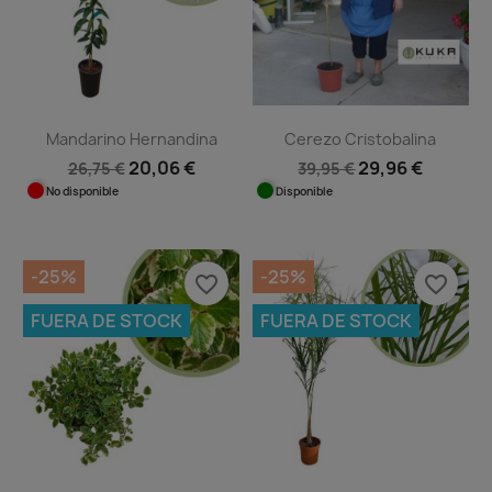
Mandarino Hernandina
Cerezo Cristobalina
20,06 €
29,96 €
26,75 €
39,95 €
No disponible
Disponible
-25%
-25%
favorite_border
favorite_border
FUERA DE STOCK
FUERA DE STOCK