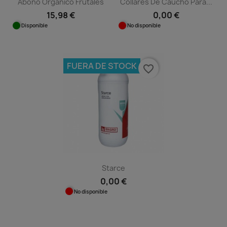
Abono Orgánico Frutales
Collares De Caucho Para...
15,98 €
0,00 €
Disponible
No disponible
FUERA DE STOCK
favorite_border
Starce
0,00 €
No disponible