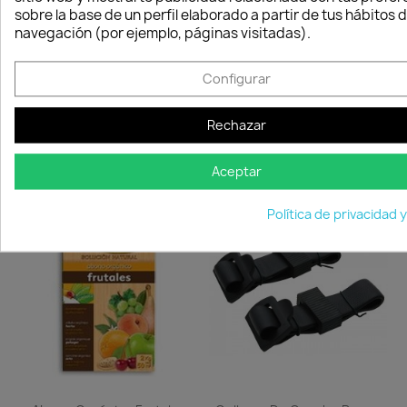
sobre la base de un perfil elaborado a partir de tus hábitos 
navegación (por ejemplo, páginas visitadas).
Configurar
Abono Líquido Vitavid K
Serrucho Mango Madera.
Rechazar
18,75 €
11,85 €
Disponible
Disponible
Aceptar
Política de privacidad 
favorite_border
favorite_border