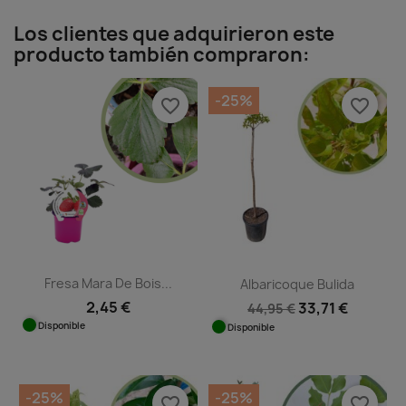
Los clientes que adquirieron este
producto también compraron:
-25%
favorite_border
favorite_border
Fresa Mara De Bois...
Albaricoque Bulida
2,45 €
33,71 €
44,95 €
Disponible
Disponible
-25%
-25%
favorite_border
favorite_border