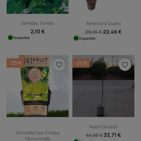
Semillas Tomillo
Almendro Guara
2,10 €
22,46 €
29,95 €
Disponible
Disponible
-25%
-25%
favorite_border
favorite_border
Nashi Sinseki
Grosella Uva-Crispa
33,71 €
44,95 €
Hinnonmäki