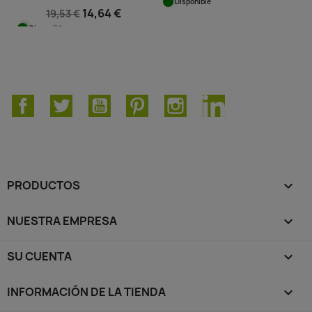
Disponible
14,64 €
19,53 €
Disponible
Facebook
Twitter
YouTube
Pinterest
Instagram
LinkedIn
PRODUCTOS

NUESTRA EMPRESA

SU CUENTA

INFORMACIÓN DE LA TIENDA
keyboard_arrow_down