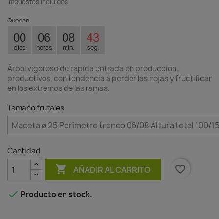
Impuestos incluidos
Quedan:
00
06
08
42
días
horas
min.
seg.
Árbol vigoroso de rápida entrada en producción,
productivos, con tendencia a perder las hojas y fructificar
en los extremos de las ramas.
Tamaño frutales
Cantidad

favorite_border
AÑADIR AL CARRITO

Producto en stock.