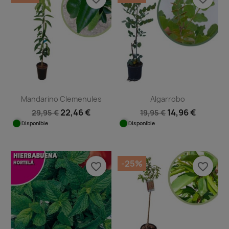
Mandarino Clemenules
Algarrobo
22,46 €
14,96 €
29,95 €
19,95 €
Disponible
Disponible
-25%
favorite_border
favorite_border