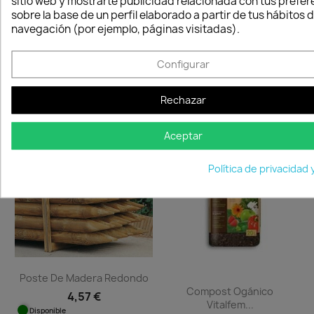
sitio web y mostrarte publicidad relacionada con tus prefer
sobre la base de un perfil elaborado a partir de tus hábitos 
navegación (por ejemplo, páginas visitadas).
Abono Líquido Guano
Abono Nitroflower Azul
Configurar
11,28 €
6,12 €
Disponible
Disponible
Rechazar
Aceptar
favorite_border
favorite_border
Política de privacidad 
Poste De Madera Redondo
Compost Ogánico
4,57 €
Vitalfem...
Disponible