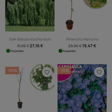
Salix Babylonica Pendula
Almendro Marcona
27,16 €
19,47 €
31,95 €
29,95 €
Disponible
Disponible
-35%
-15%
favorite_border
favorite_border