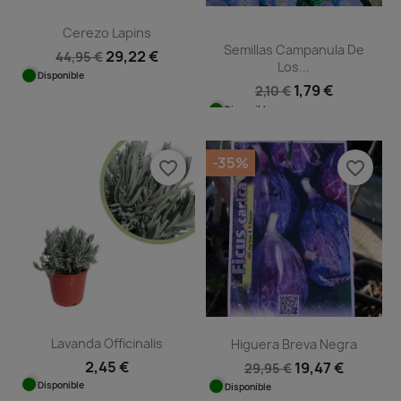
Cerezo Lapins
Semillas Campanula De
29,22 €
44,95 €
Los...
Disponible
1,79 €
2,10 €
Disponible
-35%
favorite_border
favorite_border
Lavanda Officinalis
Higuera Breva Negra
2,45 €
19,47 €
29,95 €
Disponible
Disponible