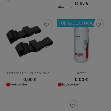
13,95 €
Disponible
FUERA DE STOCK
favorite_border
favorite_border
Collares De Caucho Para...
Starce
0,00 €
0,00 €
No disponible
No disponible
favorite_border