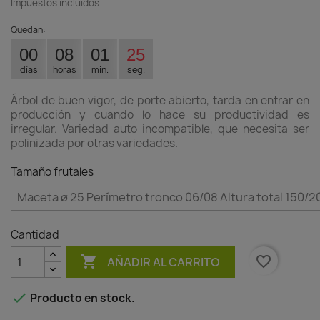
Impuestos incluidos
Quedan:
00
08
01
24
días
horas
min.
seg.
Árbol de buen vigor, de porte abierto, tarda en entrar en
producción y cuando lo hace su productividad es
irregular. Variedad auto incompatible, que necesita ser
polinizada por otras variedades.
Tamaño frutales
Cantidad

favorite_border
AÑADIR AL CARRITO

Producto en stock.