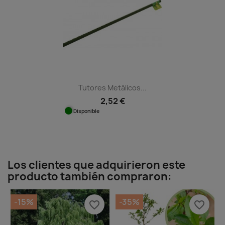
Tutores Metálicos...
2,52 €
Disponible
Los clientes que adquirieron este
producto también compraron:
-15%
-35%
favorite_border
favorite_border