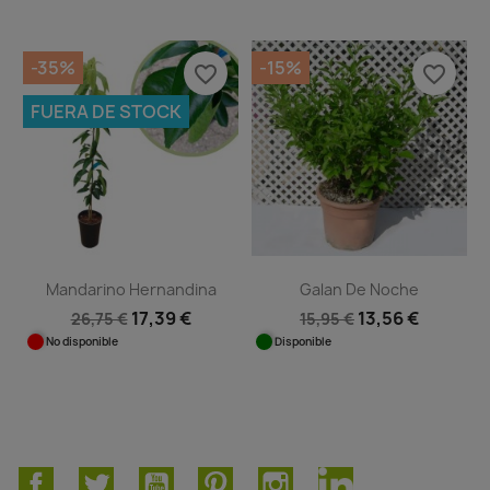
-35%
-15%
favorite_border
favorite_border
FUERA DE STOCK
Mandarino Hernandina
Galan De Noche
17,39 €
13,56 €
26,75 €
15,95 €
No disponible
Disponible
Facebook
Twitter
YouTube
Pinterest
Instagram
LinkedIn