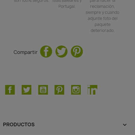
son 100% seguros.
Islas Baleares y
para hacer la
Portugal.
reclamación,
siempre y cuando
adjunte foto del
paquete
deteriorado.
Compartir
Facebook
Twitter
YouTube
Pinterest
Instagram
LinkedIn
PRODUCTOS
