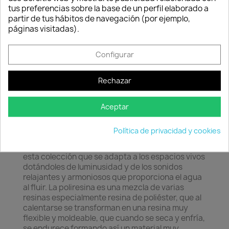
Consentimiento de cookies
tus preferencias sobre la base de un perfil elaborado a
Descripción
Detalles del producto
partir de tus hábitos de navegación (por ejemplo,
páginas visitadas).
Configurar
Rechazar
Aceptar
Política de privacidad y cookies
Las formas tradicionales de las fuentes inspiran
esta colección que se adapta a los espacios vivos
dotándoles de luminusidad y de los sonidos
relajantes y armoniosos que proporciona el agua
al fluir. La poliresina es una mezcla de varias
resinas especialmente resina de poliéster, que al
calentarse se transforman en una resina muy
flexible y moldeable, que cuando se seca y enfría,
se endurece formando así un material muy