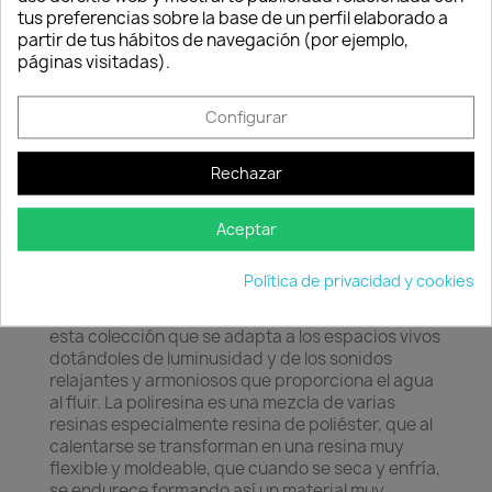
Consentimiento de cookies
tus preferencias sobre la base de un perfil elaborado a
Descripción
Detalles del producto
partir de tus hábitos de navegación (por ejemplo,
páginas visitadas).
Configurar
Rechazar
Aceptar
Política de privacidad y cookies
Las formas tradicionales de las fuentes inspiran
esta colección que se adapta a los espacios vivos
dotándoles de luminusidad y de los sonidos
relajantes y armoniosos que proporciona el agua
al fluir. La poliresina es una mezcla de varias
resinas especialmente resina de poliéster, que al
calentarse se transforman en una resina muy
flexible y moldeable, que cuando se seca y enfría,
se endurece formando así un material muy