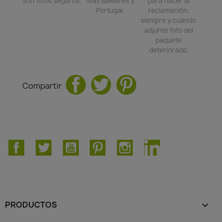
son 100% seguros.
Islas Baleares y
para hacer la
Portugal.
reclamación,
siempre y cuando
adjunte foto del
paquete
deteriorado.
Compartir
Facebook
Twitter
YouTube
Pinterest
Instagram
LinkedIn
PRODUCTOS
