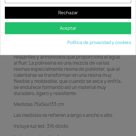
Rechazar
Aceptar
Las formas tradicionales de las fuentes inspiran
Política de privacidad y cookies
esta colección que se adapta a los espacios vivos
dotándoles de luminosidad y de los sonidos
relajantes y armoniosos que proporciona el agua
al fluir. La poliresina es una mezcla de varias
resinas especialmente resina de poliéster, que al
calentarse se transforman en una resina muy
flexible y moldeable, que cuando se seca y enfría,
se endurece formando así un material muy
duradero, ligero y resistente.
Medidas 75x54x133 cm
Las medidas se refieren a largo x ancho x alto.
Incluye luz led: 3/6 diodo.