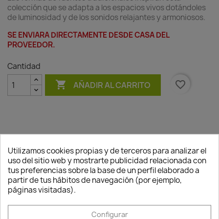
colección que se adapta a los espacios vivos dotándoles
de luminosidad y de los sonidos relajantes y armoniosos.
SE ENVIARA DIRECTAMENTE DESDE CASA DEL
PROVEEDOR.
Cantidad

favorite_border
AÑADIR AL CARRITO
Utilizamos cookies propias y de terceros para analizar el
Descripción
Detalles del producto
uso del sitio web y mostrarte publicidad relacionada con
Consentimiento de cookies
tus preferencias sobre la base de un perfil elaborado a
partir de tus hábitos de navegación (por ejemplo,
páginas visitadas).
Configurar