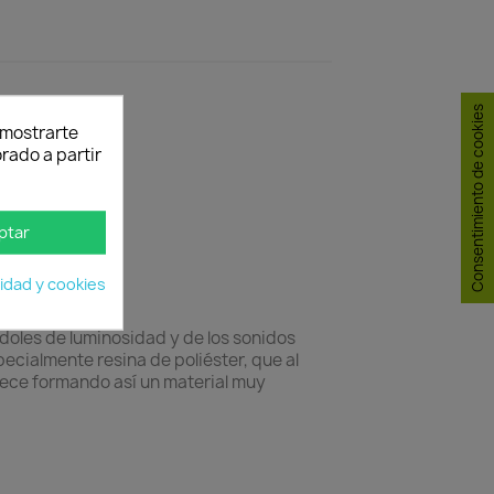
Consentimiento de cookies
y mostrarte
rado a partir
ptar
cidad y cookies
ndoles de luminosidad y de los sonidos
pecialmente resina de poliéster, que al
rece formando así un material muy