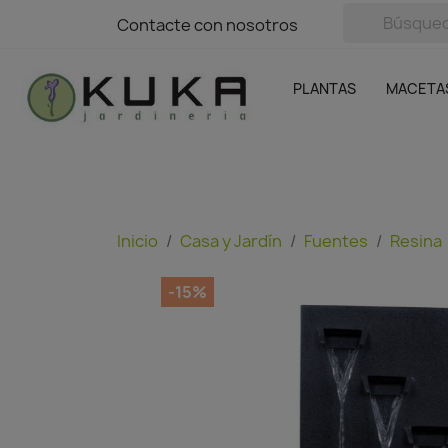
avigation
Contacte con nosotros
Contacte con nosotros
Plantas
Naranjas Kuka
Casa y Jardín
Semillas y bul
Ofertas
SIN GASTOS DE ENVÍO
PLANTAS
MACETA
Inicio
Casa y Jardín
Fuentes
Resina
-15%