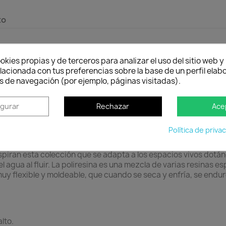
to
okies propias y de terceros para analizar el uso del sitio web 
lacionada con tus preferencias sobre la base de un perfil elabo
s de navegación (por ejemplo, páginas visitadas).
igurar
Rechazar
Ace
Política de priva
nspiran esta colección que se adapta a los espacios vivos dotá
 agua al fluir. La poliresina es una mezcla de varias resinas es
uy flexible y moldeable, que cuando se seca y enfría, se endu
lto.