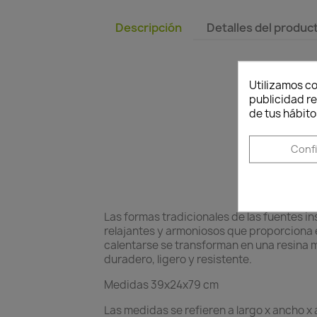
Descripción
Detalles del produc
Utilizamos co
publicidad re
de tus hábito
Conf
Las formas tradicionales de las fuentes i
relajantes y armoniosos que proporciona el
calentarse se transforman en una resina m
duradero, ligero y resistente.
Medidas 39x24x79 cm
Las medidas se refieren a largo x ancho x a