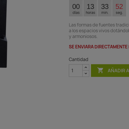
00
13
33
51
días
horas
min.
seg.
Las formas de fuentes tradic
a los espacios vivos dotándol
y armoniosos.
SE ENVIARA DIRECTAMENTE
Cantidad

AÑADIR 