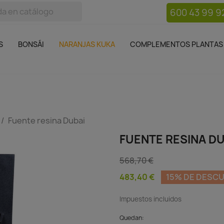
600 43 99 9
bos
Bonsái
Macetas
Complementos plantas
Mue

S
BONSÁI
NARANJAS KUKA
COMPLEMENTOS PLANTAS
Fuente resina Dubai
FUENTE RESINA DU
568,70 €
483,40 €
15% DE DESC
Impuestos incluidos
Quedan: