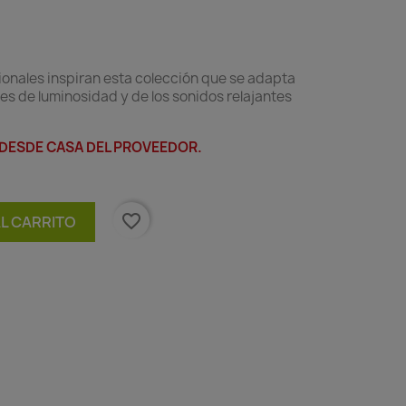
ionales inspiran esta colección que se adapta
es de luminosidad y de los sonidos relajantes
 DESDE CASA DEL PROVEEDOR.
favorite_border
AL CARRITO