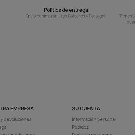
Política de entrega
Envío peninsular, Islas Baleares y Portugal.
Tienes 2
cuan
TRA EMPRESA
SU CUENTA
 y devoluciones
Información personal
egal
Pedidos
os y condiciones
Facturas por abono