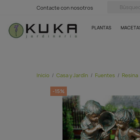
avigation
Contacte con nosotros
Contacte con nosotros
Plantas
Naranjas Kuka
Casa y Jardín
Semillas y bul
Ofertas
SIN GASTOS DE ENVÍO
PLANTAS
MACETA
Inicio
Casa y Jardín
Fuentes
Resina
-15%