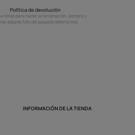
Política de devolución
4 horas para hacer la reclamación, siempre y
do adjunte foto del paquete deteriorado.
INFORMACIÓN DE LA TIENDA