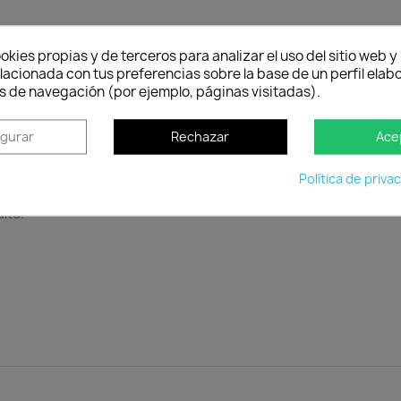
to
okies propias y de terceros para analizar el uso del sitio web 
lacionada con tus preferencias sobre la base de un perfil elabo
s de navegación (por ejemplo, páginas visitadas).
nas especialmente resina de poliéster, que al calentarse se tra
e endurece formando así un material muy duradero, ligero y re
 elegantes con la combinación de tonos grises y lacados brilla
igurar
Rechazar
Ace
 con los que conseguir espacios con personalidad propia.
Política de priva
25 kg.
lto.