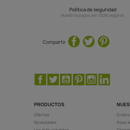
Política de seguridad
Nuestros pagos son 100% seguros.
Compartir
Facebook
Twitter
YouTube
Pinterest
Instagram
LinkedIn
PRODUCTOS
NUES
Ofertas
Envíos
Novedades
Aviso l
Los más vendidos
Términ