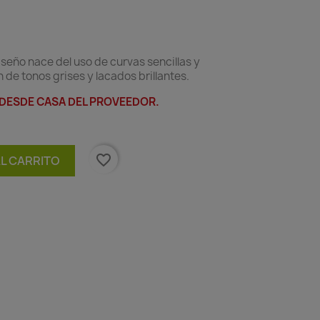
seño nace del uso de curvas sencillas y
de tonos grises y lacados brillantes.
 DESDE CASA DEL PROVEEDOR.
favorite_border
AL CARRITO