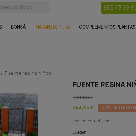
600 43 99 9
bos
Bonsái
Macetas
Complementos plantas
Mue

S
BONSÁI
NARANJAS KUKA
COMPLEMENTOS PLANTAS
Fuente resina niños
FUENTE RESINA N
638,88 €
543,05 €
15% DE DESC
Impuestos incluidos
Quedan: