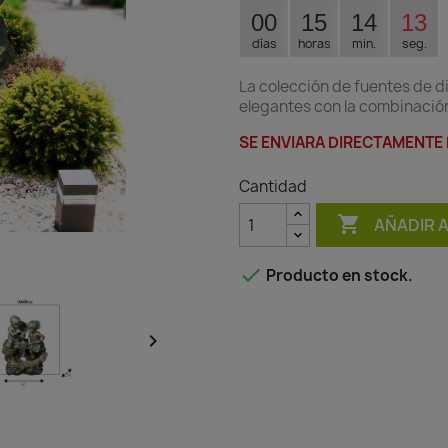
00
15
14
12
días
horas
min.
seg.
La colección de fuentes de di
elegantes con la combinación 
SE ENVIARA DIRECTAMENTE
Cantidad

AÑADIR 

Producto en stock.
