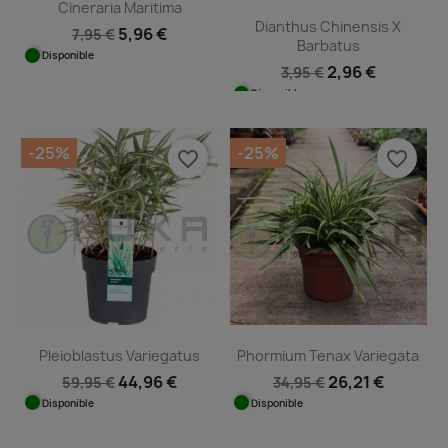
Cineraria Maritima
Dianthus Chinensis X
5,96 €
7,95 €
Barbatus
Disponible
2,96 €
3,95 €
Disponible
-25%
-25%
favorite_border
favorite_border
Pleioblastus Variegatus
Phormium Tenax Variegata
44,96 €
26,21 €
59,95 €
34,95 €
Disponible
Disponible