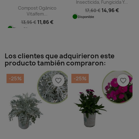
Insecticida, Fungicida Y...
Compost Ogánico
14,96 €
17,60 €
Vitalfem...
Disponible
11,86 €
13,95 €
Disponible
Los clientes que adquirieron este
producto también compraron:
-25%
-25%
favorite_border
favorite_border