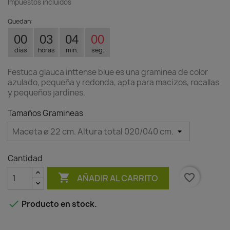
Impuestos incluidos
Quedan:
00
03
04
00
días
horas
min.
seg.
Festuca glauca inttense blue es una graminea de color
azulado, pequeña y redonda, apta para macizos, rocallas
y pequeños jardines.
Tamaños Gramineas
Cantidad

favorite_border
AÑADIR AL CARRITO

Producto en stock.