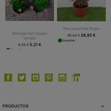
Phormium Pink Stripe
Delosperma Cooperi
28,83 €
38,45 €
Variado
Disponible
5,21 €
6,95 €
Disponible
Facebook
Twitter
YouTube
Pinterest
Instagram
LinkedIn
PRODUCTOS
