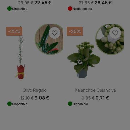
22,46 €
28,46 €
29,95 €
37,95 €
Disponible
No disponible
-25%
-25%
favorite_border
favorite_border
Olivo Regalo
Kalanchoe Calandiva
9,08 €
0,71 €
12,10 €
0,95 €
Disponible
Disponible