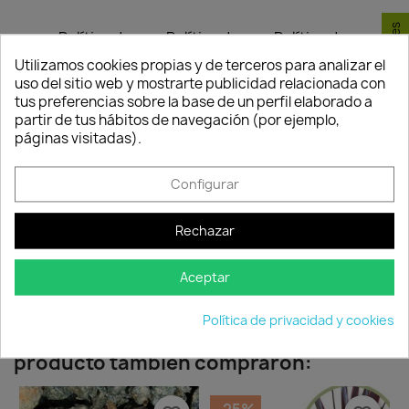
Consentimiento de cookies
Política de
Política de
Política de
seguridad
entrega
devolución
Utilizamos cookies propias y de terceros para analizar el
Nuestros pagos
Envío peninsular,
Tienes 24 horas
uso del sitio web y mostrarte publicidad relacionada con
son 100% seguros.
Islas Baleares y
para hacer la
tus preferencias sobre la base de un perfil elaborado a
Portugal.
reclamación,
partir de tus hábitos de navegación (por ejemplo,
siempre y cuando
páginas visitadas).
adjunte foto del
paquete
Configurar
deteriorado.
Rechazar
Compartir
Aceptar
Política de privacidad y cookies
Los clientes que adquirieron este
producto también compraron: