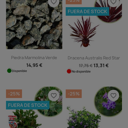
-25%
favorite_border
favorite_border
FUERA DE STOCK
Piedra Marmolina Verde
Dracena Australis Red Star
14,95 €
13,31 €
17,75 €
Disponible
No disponible
-25%
-25%
favorite_border
favorite_border
FUERA DE STOCK