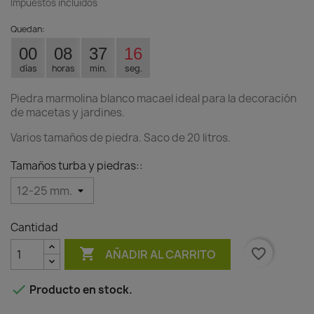
Impuestos incluidos
Quedan:
00
08
37
16
días
horas
min.
seg.
Piedra marmolina blanco macael ideal para la decoración
de macetas y jardines.
Varios tamaños de piedra. Saco de 20 litros.
Tamaños turba y piedras::
Cantidad

favorite_border
AÑADIR AL CARRITO

Producto en stock.