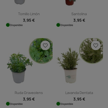
Tomillo Limón
Santolina
3,95 €
3,95 €
Disponible
Disponible
favorite_border
favorite_border
Ruda Graveolens
Lavanda Dentata
3,95 €
3,95 €
Disponible
Disponible