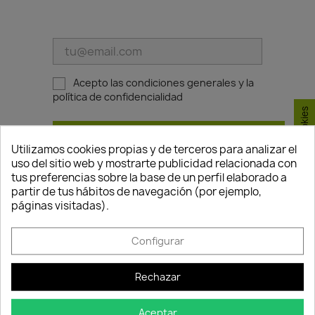
Acepto las condiciones generales y la
política de confidencialidad
Consentimiento de cookies
AVÍSAME CUANDO ESTÉ DISPONIBLE
Utilizamos cookies propias y de terceros para analizar el
uso del sitio web y mostrarte publicidad relacionada con
tus preferencias sobre la base de un perfil elaborado a
partir de tus hábitos de navegación (por ejemplo,
TAMBIÉN PODRÍA INTERESARLE
páginas visitadas).
FUERA DE STOCK
favorite_border
Configurar
Rechazar
Aceptar