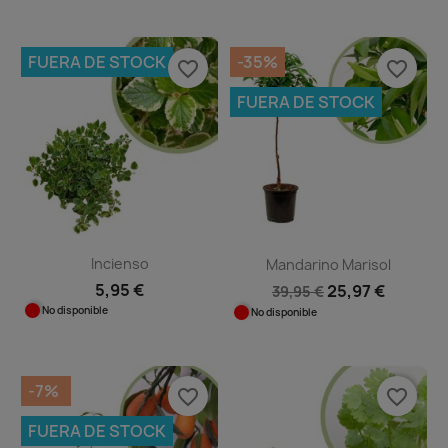
FUERA DE STOCK
-35%
favorite_border
favorite_border
FUERA DE STOCK
Incienso
Mandarino Marisol
5,95 €
25,97 €
39,95 €
No disponible
No disponible
-7%
favorite_border
favorite_border
FUERA DE STOCK