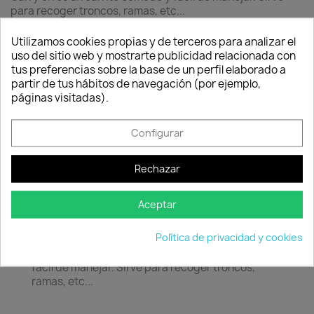
para recoger troncos, ramas, etc...
Colores HOBBY FLOWER
Utilizamos cookies propias y de terceros para analizar el
uso del sitio web y mostrarte publicidad relacionada con
Verde
Granito
Taupe
tus preferencias sobre la base de un perfil elaborado a
Consentimiento de cookies
partir de tus hábitos de navegación (por ejemplo,
páginas visitadas).
Cantidad

favorite_border
AÑADIR AL CARRITO
Configurar
Rechazar
Aceptar
Descripción
Detalles del producto
Política de privacidad y cookies
Características:
Carry on es un carrito cómodo y
fácil de manejar. Sirve para recoger troncos,
ramas, etc...