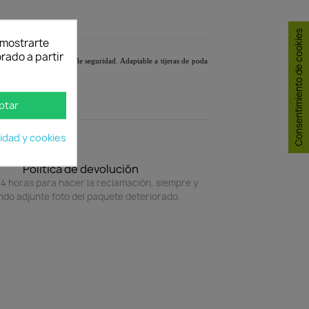
Consentimiento de cookies
y mostrarte
rado a partir
mico. Incorpora cierre de seguridad. Adaptable a tijeras de poda
ptar
cidad y cookies
Política de devolución
4 horas para hacer la reclamación, siempre y
do adjunte foto del paquete deteriorado.