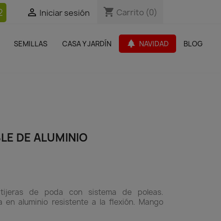
shopping_cart
shopping_cart
2


Carrito
Carrito
(0)
(0)
Iniciar sesión
Iniciar sesión
bles Jardín
Paquetes de productos
Outlet
park
SEMILLAS
CASA Y JARDÍN
NAVIDAD
BLOG
search
LE DE ALUMINIO
tijeras de poda con sistema de poleas.
a en aluminio resistente a la flexión. Mango