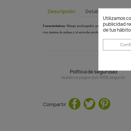
Descripción
Detalles del produc
Utilizamos co
publicidad re
Características:
Mango prolongador para tijeras de poda con sis
de tus hábito
con sistema de poleas y al serrucho profesional para pértiga. Lon
Conf
Política de seguridad
Nuestros pagos son 100% seguros.
Compartir