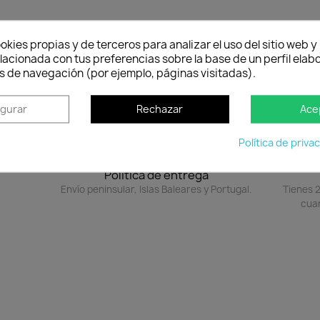
to
okies propias y de terceros para analizar el uso del sitio web 
lacionada con tus preferencias sobre la base de un perfil elabo
tema de poleas. Herramienta ligera realizada en aluminio resistente a la flexión. Mango ergonó
s de navegación (por ejemplo, páginas visitadas).
gitud de 1.7 a 3 metros.
igurar
Rechazar
Ace
Política de priva
Política de entrega
Envío peninsular, Islas Baleares y Portugal.
Tienes 2
cuan