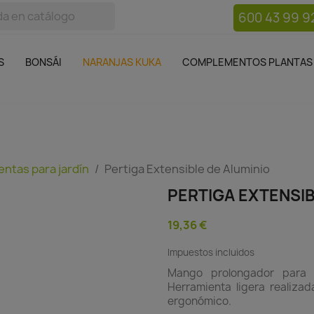
600 43 99 9
bos
Bonsái
Macetas
Complementos plantas
Mue

S
BONSÁI
NARANJAS KUKA
COMPLEMENTOS PLANTAS
ntas para jardín
Pertiga Extensible de Aluminio
PERTIGA EXTENSIB
19,36 €
Impuestos incluidos
Mango prolongador para 
Herramienta ligera realizad
ergonómico.