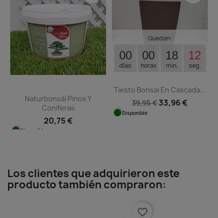
Quedan:
00
00
18
12
días
horas
min.
seg.
Tiesto Bonsai En Cascada...
Naturbonsái Pinos Y
33,96 €
39,95 €
Coniferas
Disponible
20,75 €
Disponible
Los clientes que adquirieron este
producto también compraron:
favorite_border