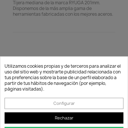
Tijera mediana de la marca RYUGA 201mm.
Disponemos de la más amplia gama de
herramientas fabricadas con los mejores aceros.
Política de
Política de
Política de
seguridad
entrega
devolución
Consentimiento de cookies
Utilizamos cookies propias y de terceros para analizar el
Nuestros pagos
Envío peninsular,
Tienes 24 horas
uso del sitio web y mostrarte publicidad relacionada con
son 100% seguros.
Islas Baleares y
para hacer la
tus preferencias sobre la base de un perfil elaborado a
Portugal.
reclamación,
partir de tus hábitos de navegación (por ejemplo,
siempre y cuando
páginas visitadas).
adjunte foto del
paquete
Configurar
deteriorado.
Rechazar
Compartir