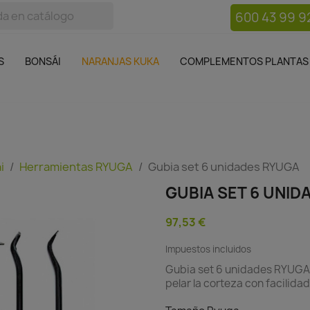
600 43 99 9
bos
Bonsái
Macetas
Complementos plantas
Mue

S
BONSÁI
NARANJAS KUKA
COMPLEMENTOS PLANTAS
i
Herramientas RYUGA
Gubia set 6 unidades RYUGA
GUBIA SET 6 UNID
97,53 €
Impuestos incluidos
Gubia set 6 unidades RYUGA 
pelar la corteza con facilidad