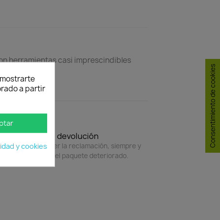
Son herramientas casi imprescindibles
Consentimiento de cookies
y mostrarte
rado a partir
ptar
Política de devolución
4 horas para hacer la reclamación, siempre y
cidad y cookies
do adjunte foto del paquete deteriorado.