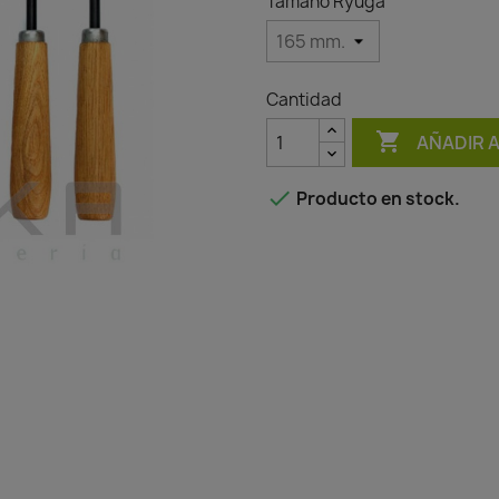
Tamaño Ryuga
Cantidad

AÑADIR 

Producto en stock.