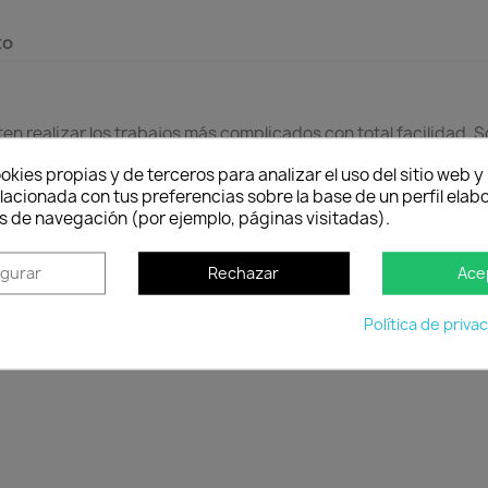
to
en realizar los trabajos más complicados con total facilidad. 
is.
okies propias y de terceros para analizar el uso del sitio web 
lacionada con tus preferencias sobre la base de un perfil elabo
s de navegación (por ejemplo, páginas visitadas).
igurar
Rechazar
Ace
Política de entrega
Envío peninsular, Islas Baleares y Portugal.
Tienes 2
Política de priva
cuan