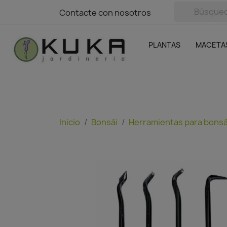
avigation
Contacte con nosotros
Contacte con nosotros
Plantas
Naranjas Kuka
Casa y Jardín
Semillas y bul
Ofertas
SIN GASTOS DE ENVÍO
PLANTAS
MACETA
Inicio
Bonsái
Herramientas para bonsá