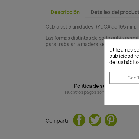
Descripción
Detalles del produc
Gubia set 6 unidades RYUGA de 165 mm.
Las formas distintas de cada gubia permit
para trabajar la madera seca de los bonsá
Utilizamos co
publicidad re
de tus hábito
Conf
Política de seguridad
Nuestros pagos son 100% seguros.
Compartir