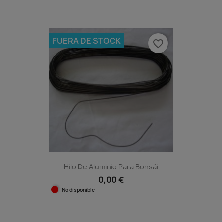
FUERA DE STOCK
favorite_border
Hilo De Aluminio Para Bonsái
0,00 €
No disponible
Vista rápida
