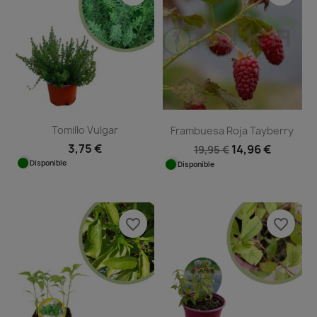
Tomillo Vulgar
Frambuesa Roja Tayberry
3,75 €
14,96 €
19,95 €
Disponible
Disponible
favorite_border
favorite_border