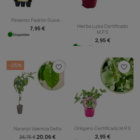
Pimiento Padrón Dulce...
Hierba Luisa Certificado
7,95 €
M.P.S
Disponible
2,95 €
Disponible
-25%
favorite_border
favorite_border
Orégano Certificado M.P.S
Naranjo Valencia Delta
2,95 €
20,06 €
26,75 €