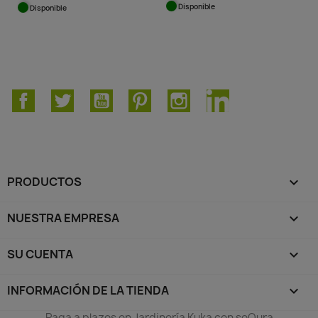
Disponible
Disponible
Facebook
Twitter
YouTube
Pinterest
Instagram
LinkedIn
PRODUCTOS

NUESTRA EMPRESA

SU CUENTA

INFORMACIÓN DE LA TIENDA
keyboard_arrow_down
Paga a plazos en Jardinería Kuka con seQura