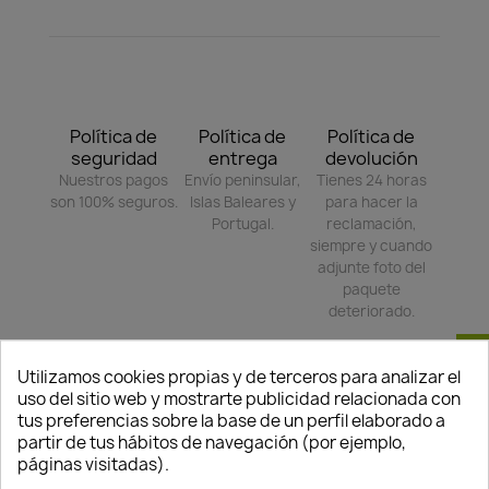
Política de
Política de
Política de
seguridad
entrega
devolución
Nuestros pagos
Envío peninsular,
Tienes 24 horas
son 100% seguros.
Islas Baleares y
para hacer la
Portugal.
reclamación,
siempre y cuando
adjunte foto del
paquete
deteriorado.
Consentimiento de cookies
Utilizamos cookies propias y de terceros para analizar el
Compartir
uso del sitio web y mostrarte publicidad relacionada con
tus preferencias sobre la base de un perfil elaborado a
partir de tus hábitos de navegación (por ejemplo,
páginas visitadas).