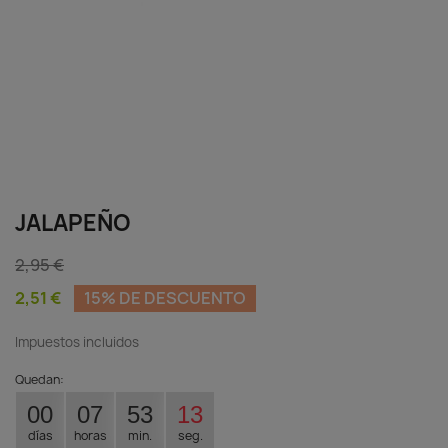
JALAPEÑO
2,95 €
2,51 €
15% DE DESCUENTO
Impuestos incluidos
Quedan:
00
07
53
13
días
horas
min.
seg.