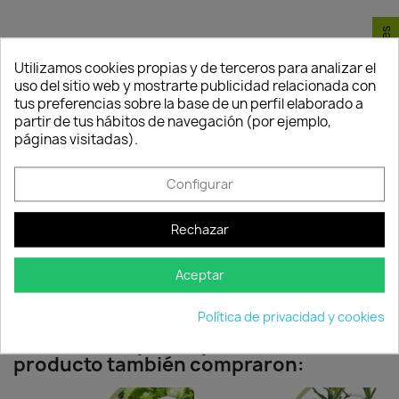
Consentimiento de cookies
Política de
Política de
Política de
seguridad
entrega
devolución
Utilizamos cookies propias y de terceros para analizar el
Nuestros pagos
Envío peninsular,
Tienes 24 horas
uso del sitio web y mostrarte publicidad relacionada con
son 100% seguros.
Islas Baleares y
para hacer la
tus preferencias sobre la base de un perfil elaborado a
Portugal.
reclamación,
partir de tus hábitos de navegación (por ejemplo,
siempre y cuando
páginas visitadas).
adjunte foto del
paquete
Configurar
deteriorado.
Rechazar
Compartir
Aceptar
Política de privacidad y cookies
Los clientes que adquirieron este
producto también compraron: