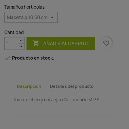
Tamaños horticolas
Cantidad

favorite_border
AÑADIR AL CARRITO

Producto en stock.
Descripción
Detalles del producto
Tomate cherry naranjito Certificado M.P.S