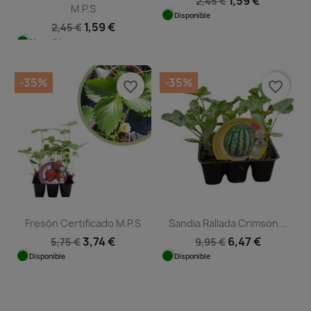
1,59 €
2,45 €
M.P.S
Disponible
1,59 €
2,45 €
Disponible
-35%
-35%
favorite_border
favorite_border
Fresón Certificado M.P.S
Sandia Rallada Crimson...
3,74 €
6,47 €
5,75 €
9,95 €
Disponible
Disponible