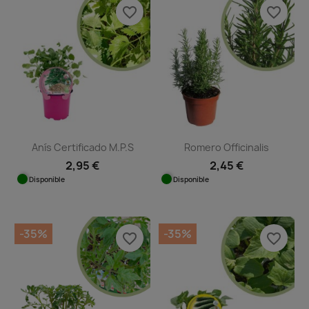
favorite_border
favorite_border
Anís Certificado M.P.S
Romero Officinalis
2,95 €
2,45 €
Disponible
Disponible
-35%
-35%
favorite_border
favorite_border