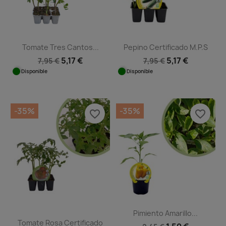
Tomate Tres Cantos...
Pepino Certificado M.P.S
5,17 €
5,17 €
7,95 €
7,95 €
Disponible
Disponible
-35%
-35%
favorite_border
favorite_border
Pimiento Amarillo...
Tomate Rosa Certificado