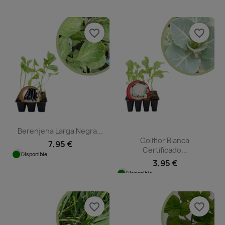
favorite_border
favorite_border
Berenjena Larga Negra...
Coliflor Blanca
7,95 €
Certificado...
Disponible
3,95 €
Disponible
favorite_border
favorite_border