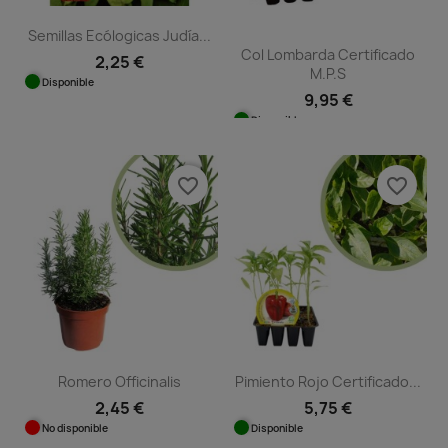
Semillas Ecólogicas Judía...
Col Lombarda Certificado
2,25 €
M.P.S
Disponible
9,95 €
Disponible
favorite_border
favorite_border
Romero Officinalis
Pimiento Rojo Certificado...
2,45 €
5,75 €
No disponible
Disponible