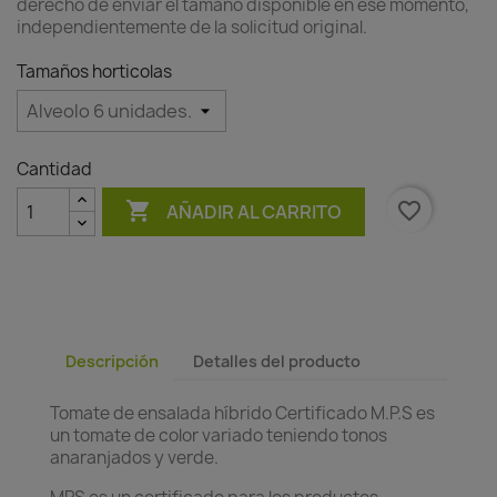
derecho de enviar el tamaño disponible en ese momento,
independientemente de la solicitud original.
Tamaños horticolas
Cantidad

favorite_border
AÑADIR AL CARRITO
Descripción
Detalles del producto
Tomate de ensalada híbrido Certificado M.P.S es
un tomate de color variado teniendo tonos
anaranjados y verde.