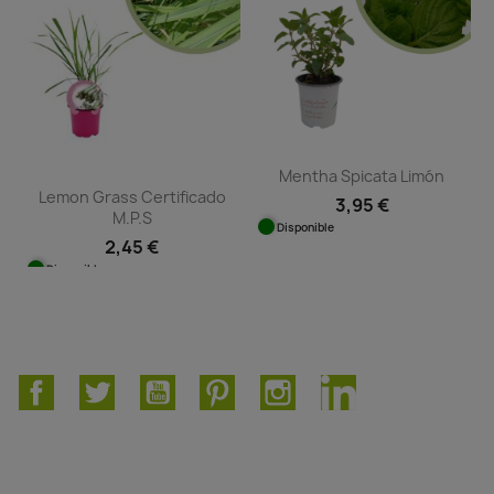
Mentha Spicata Limón
Lemon Grass Certificado
3,95 €
M.P.S
Disponible
2,45 €
Disponible
Facebook
Twitter
YouTube
Pinterest
Instagram
LinkedIn