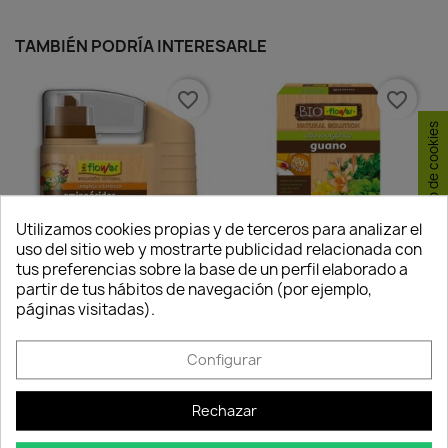
TAMBIÉN PODRÍA INTERESARLE
favorite_border
favorite_border
Consentimiento de cookies
Utilizamos cookies propias y de terceros para analizar el
uso del sitio web y mostrarte publicidad relacionada con
tus preferencias sobre la base de un perfil elaborado a
partir de tus hábitos de navegación (por ejemplo,
Aminoácidos - Aminor
Abono Orgánico Guano 2kg
páginas visitadas).
13,10 €
14,81 €
Disponible
Disponible
Configurar
Rechazar
favorite_border
favorite_border