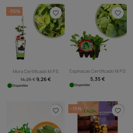
-35%
favorite_border
favorite_border
Espinacas Certificado M.P.S
Mora Certificado M.P.S
5,35 €
9,26 €
14,25 €
Disponible
Disponible
-15%
favorite_border
favorite_border