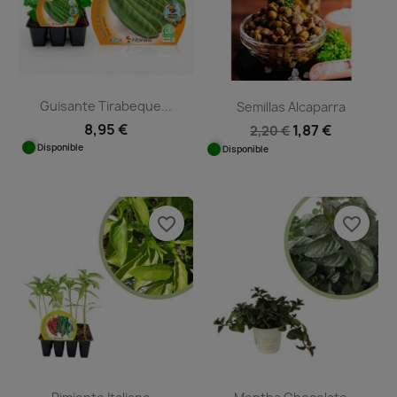
Guisante Tirabeque...
Semillas Alcaparra
8,95 €
1,87 €
2,20 €
Disponible
Disponible
favorite_border
favorite_border