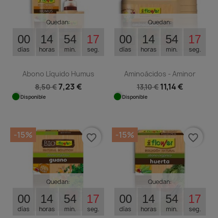
Quedan:
Quedan:
00
14
54
16
00
14
54
16
días
horas
min.
seg.
días
horas
min.
seg.
Abono Líquido Humus
Aminoácidos - Aminor
7,23 €
11,14 €
8,50 €
13,10 €
Disponible
Disponible
-15%
-15%
favorite_border
favorite_border
Quedan:
Quedan:
00
14
54
16
00
14
54
16
días
horas
min.
seg.
días
horas
min.
seg.