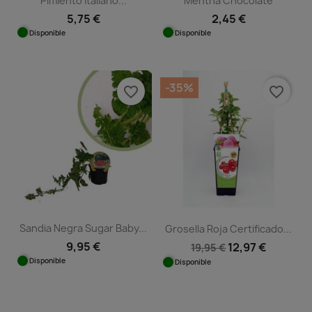
Pimiento Italiano...
Mentha Chocolate
5,75 €
2,45 €
Disponible
Disponible
-35%
favorite_border
favorite_border
Sandia Negra Sugar Baby...
Grosella Roja Certificado...
9,95 €
12,97 €
19,95 €
Disponible
Disponible