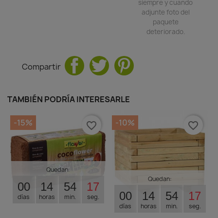
siempre y cuando
adjunte foto del
paquete
deteriorado.
Compartir
TAMBIÉN PODRÍA INTERESARLE
-15%
-10%
favorite_border
favorite_border
Quedan:
Quedan:
00
14
54
16
00
14
54
16
días
horas
min.
seg.
días
horas
min.
seg.