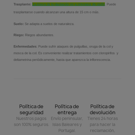
Trasplante:
La época de la plantación es a principios de otoño
.
Puede
trasplantarse cuando alcanzan una altura de 15 cm o más.
Suelo:
Se adapta a suelos de naturaleza.
Riego:
Riegos abundantes.
Enfermedades
: Puede sufrir ataques de pulguillas, oruga de la col y
mosca de la col. Es conveniente realizar tratamientos con cloropirifos y
deltametrina periódicamente, hasta que aparezca la inflorescencia.
Política de
Política de
Política de
seguridad
entrega
devolución
Nuestros pagos
Envío peninsular,
Tienes 24 horas
son 100% seguros.
Islas Baleares y
para hacer la
Portugal.
reclamación,