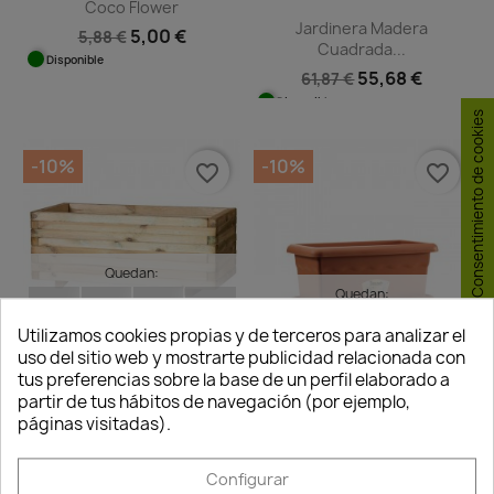
Coco Flower
Jardinera Madera
5,00 €
5,88 €
Cuadrada...
Disponible
55,68 €
61,87 €
Disponible
Consentimiento de cookies
-10%
-10%
favorite_border
favorite_border
Quedan:
Quedan:
00
14
54
16
00
14
54
16
Utilizamos cookies propias y de terceros para analizar el
días
horas
min.
seg.
uso del sitio web y mostrarte publicidad relacionada con
días
horas
min.
seg.
tus preferencias sobre la base de un perfil elaborado a
Jardinera De Madera...
partir de tus hábitos de navegación (por ejemplo,
Jardinera Terra
94,01 €
104,45 €
páginas visitadas).
Rectangular
Disponible
4,78 €
5,31 €
Configurar
Disponible