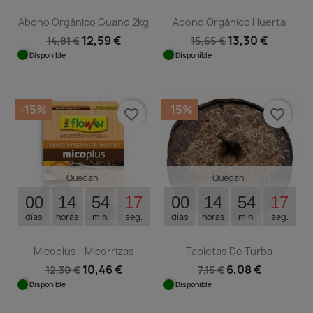
Abono Orgánico Guano 2kg
Abono Orgánico Huerta
12,59 €
13,30 €
14,81 €
15,65 €
Disponible
Disponible
-15%
-15%
favorite_border
favorite_border
Quedan:
Quedan:
00
14
54
16
00
14
54
16
días
horas
min.
seg.
días
horas
min.
seg.
Micoplus - Micorrizas
Tabletas De Turba
10,46 €
6,08 €
12,30 €
7,15 €
Disponible
Disponible