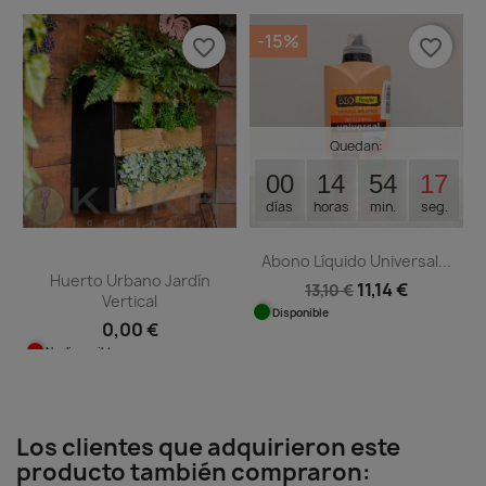
-15%
favorite_border
favorite_border
Quedan:
00
14
54
16
días
horas
min.
seg.
Abono Líquido Universal...
Huerto Urbano Jardín
11,14 €
13,10 €
Vertical
Disponible
0,00 €
No disponible
Los clientes que adquirieron este
producto también compraron: