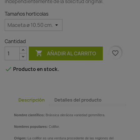
independientemente de la solicitud original.
Tamaños horticolas
Cantidad

favorite_border
AÑADIR AL CARRITO

Producto en stock.
Descripción
Detalles del producto
Nombre científico:
Brássica olerácea variedad gemmífera.
Nombres populares:
Coliflor.
Origen:
La coliflor es una verdura procedente de las regiones del