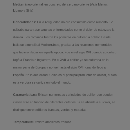
Mediterráneo oriental, en concreto del cercano oriente (Asia Menor,
Líbano y Siria).
Generalidades:
En la Antigüedad no era consumida como alimento. Se
utilizaba para tratar algunas enfermedades como el dolor de cabeza o la
diarrea. Los romanos fueron los primeros en cultivar la coliflor. Desde
Italia se extendió al Mediterráneo, gracias a las relaciones comerciales
que tuvieron lugar en aquella época. Fue en el siglo XVI cuando su cultivo
llegó a Francia e Inglaterra. En el XVII la coliflor ya se cultivaba en la
mayor parte de Europa y no fue hasta el siglo XVIII cuando llegó a
España. En la actualidad, China es el principal productor de coliflor, si bien
esta verdura se cultiva en todo el mundo.
Características:
Existen numerosas variedades de coliflor que pueden
clasificarse en función de diferentes criterios. Si se atiende a su color, se
distingue entre coliflores blancas, verdes y moradas.
Temperatura:
Prefiere ambientes frescos.