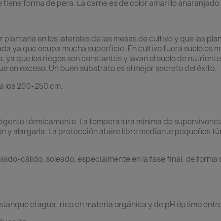
ene forma de pera. La carne es de color amarillo anaranjado. 
r plantarla en los laterales de las mesas de cultivo y que las pl
a ya que ocupa mucha superficie. En cultivo fuera suelo es m
vo, ya que los riegos son constantes y lavan el suelo de nutrien
ue en exceso. Un buen substrato es el mejor secreto del éxito.
a los 200-250 cm.
xigente térmicamente. La temperatura mínima de supervivencia 
n y alargarla. La protección al aire libre mediante pequeños t
plado-cálido, soleado, especialmente en la fase final, de form
estanque el agua; rico en materia orgánica y de pH óptimo entre