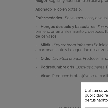
Riego:
Regular y abundante en plena pro
Abonado:
Rico en potasio.
Enfermedades:
Son numerosas y en cualq
-
Hongos de suelo y basculares
:
Fusar
primero, un amarilleamiento y, después, fla
de los vasos.
-
Mildiu:
Phytophtora infestans
.Se inic
amarronamiento y la sequedad de las zona
-
Oídio:
Laveillula taurica.
Produce mancha
-
Podredumbre gris:
Botrytis cinerea
. 
-
Virus
: Producen brotes jóvenes amaril
Utilizamos co
publicidad re
de tus hábito