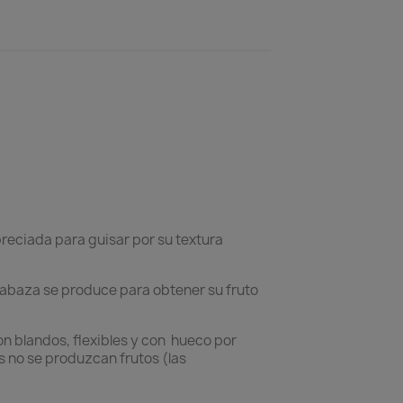
reciada para guisar por su textura
alabaza se produce para obtener su fruto
on blandos, flexibles y con hueco por
s no se produzcan frutos (las