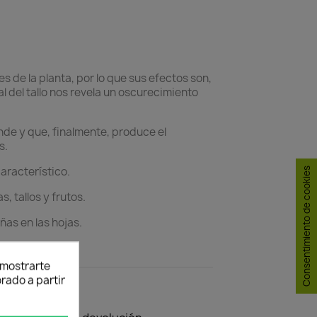
 de la planta, por lo que sus efectos son,
l del tallo nos revela un oscurecimiento
ende y que, finalmente, produce el
s.
aracterístico.
Consentimiento de cookies
, tallos y frutos.
as en las hojas.
y mostrarte
rado a partir