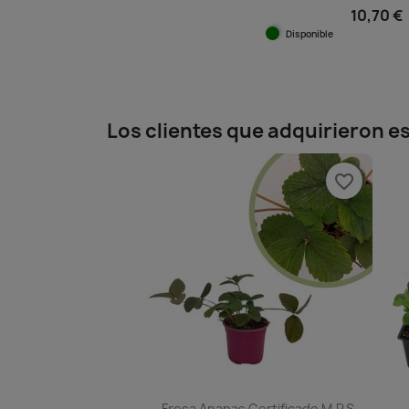
10,70 €
Disponible
Vista ráp

Los clientes que adquirieron 
favorite_border
Fresa Ananas Certificado M.P.S