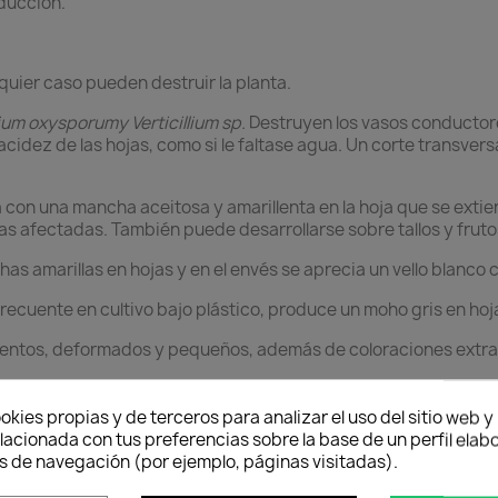
ducción.
uier caso pueden destruir la planta.
ium oxysporumy Verticillium sp.
Destruyen los vasos conductores
cidez de las hojas, como si le faltase agua. Un corte transversa
ia con una mancha aceitosa y amarillenta en la hoja que se exti
s afectadas. También puede desarrollarse sobre tallos y fruto
s amarillas en hojas y en el envés se aprecia un vello blanco c
Frecuente en cultivo bajo plástico, produce un moho gris en hojas
lentos, deformados y pequeños, además de coloraciones extrañ
okies propias y de terceros para analizar el uso del sitio web 
lacionada con tus preferencias sobre la base de un perfil elabo
s de navegación (por ejemplo, páginas visitadas).