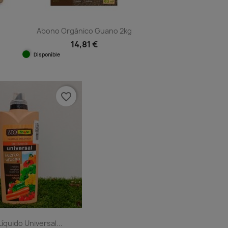
Abono Orgánico Guano 2kg
14,81 €
Disponible
Vista rápida

favorite_border
íquido Universal...