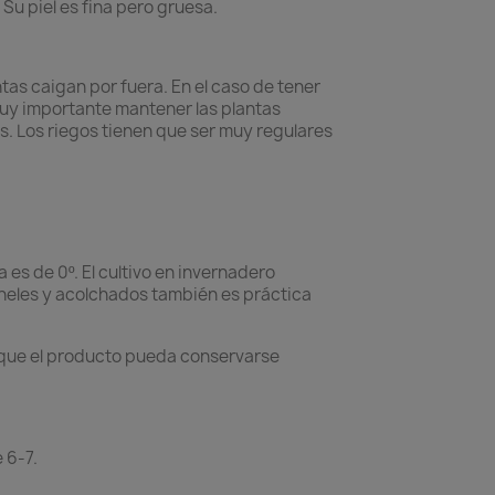
Su piel es fina pero gruesa.
antas caigan por fuera. En el caso de tener
uy importante mantener las plantas
tes. Los riegos tienen que ser muy regulares
es de 0º. El cultivo en invernadero
úneles y acolchados también es práctica
a que el producto pueda conservarse
 6-7.