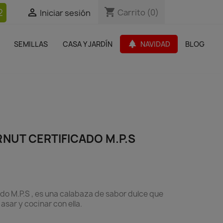
shopping_cart
shopping_cart
2


Carrito
Carrito
(0)
(0)
Iniciar sesión
Iniciar sesión
bles Jardín
Paquetes de productos
Outlet
park
SEMILLAS
CASA Y JARDÍN
NAVIDAD
BLOG
search
NUT CERTIFICADO M.P.S
do M.P.S , es una calabaza de sabor dulce que
asar y cocinar con ella.