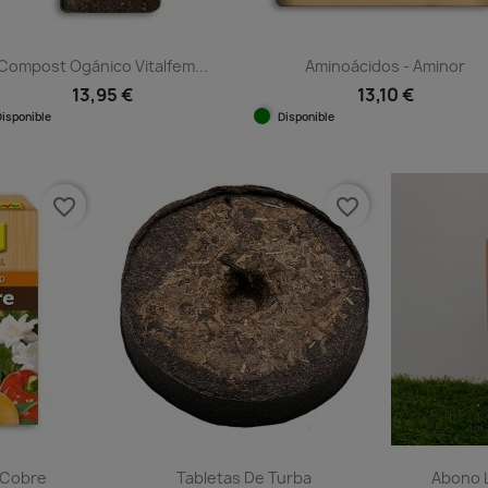
Compost Ogánico Vitalfem...
Aminoácidos - Aminor
13,95 €
13,10 €
Disponible
Disponible
Vista rápida
Vista rápida


favorite_border
favorite_border
e Cobre
Tabletas De Turba
Abono L