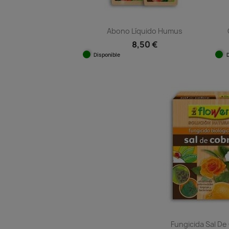
Abono Líquido Humus
8,50 €
Disponible
Vista rápida

Fungicida Sal D