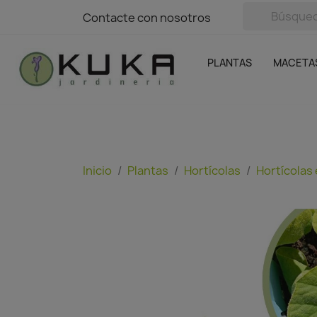
avigation
Contacte con nosotros
Contacte con nosotros
Plantas
Naranjas Kuka
Casa y Jardín
Semillas y bul
Ofertas
SIN GASTOS DE ENVÍO
PLANTAS
MACETA
Inicio
Plantas
Hortícolas
Hortícolas