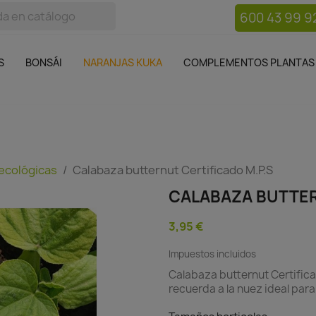
600 43 99 9
bos
Bonsái
Macetas
Complementos plantas
Mue

S
BONSÁI
NARANJAS KUKA
COMPLEMENTOS PLANTAS
 ecológicas
Calabaza butternut Certificado M.P.S
CALABAZA BUTTER
3,95 €
Impuestos incluidos
Calabaza butternut Certifica
recuerda a la nuez ideal para 