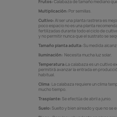
Frutos:
Calabaza de tamaño mediano que ti
Multiplicación:
Por semillas.
Cultivo:
Al ser una planta rastrera es mejo
poco espacio no es una planta recomendad
fertilizadas durante todo el ciclo de culti
y no permitir nunca que el sustrato se seq
Tamaño planta adulta:
Su medida alcanz
Iluminación:
Necesita mucha luz solar.
Temperatura:
La calabaza es un cultivo e
permitirá avanzar la entrada en producció
habitual.
Clima
: La calabaza requiere un clima tem
mucho tiempo.
Trasplante:
Se efectúa de abril a junio.
Suelo:
Suelto y bien aireado y que no se 