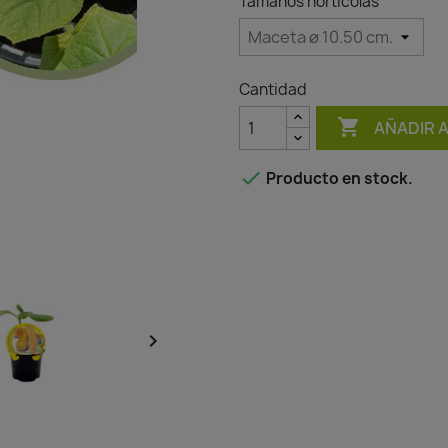
Tamaños horticolas
Cantidad

AÑADIR 

Producto en stock.
