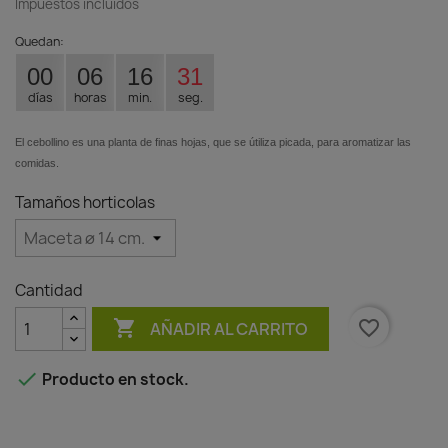
Impuestos incluidos
Quedan:
00
06
16
30
días
horas
min.
seg.
El cebollino es una planta de finas hojas, que se útiliza picada, para aromatizar las
comidas.
Tamaños horticolas
Cantidad

favorite_border
AÑADIR AL CARRITO

Producto en stock.