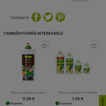
deteriorado.
Compartir
TAMBIÉN PODRÍA INTERESARLE
favorite_border
favorite_border
Abono Líquido Guano
Abono Liquido Universal
11,28 €
7,65 €
Disponible
Disponible