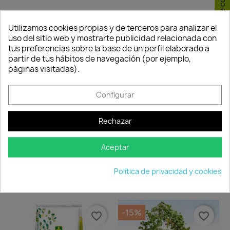
Consentimiento de cookies
Utilizamos cookies propias y de terceros para analizar el
favorite_border
favorite_border
uso del sitio web y mostrarte publicidad relacionada con
tus preferencias sobre la base de un perfil elaborado a
partir de tus hábitos de navegación (por ejemplo,
páginas visitadas).
Configurar
Rechazar
Abono Líquido Platinum 10
Aceptar
Compost Ogánico
10,27 €
Vitalfem...
Disponible
13,95 €
Política de privacidad y cookies
Disponible
-15%
favorite_border
favorite_border