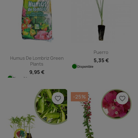
Puerro
Humus De Lombriz Green
5,35 €
Plants
Disponible
9,95 €
Disponible
-25%
favorite_border
favorite_border