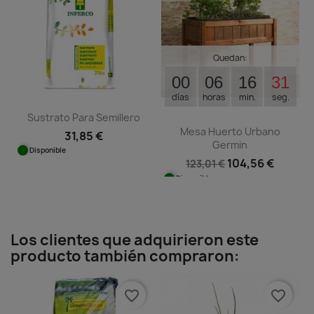
Quedan:
00
06
16
30
días
horas
min.
seg.
Sustrato Para Semillero
Mesa Huerto Urbano
31,85 €
Germin
Disponible
104,56 €
123,01 €
Disponible
Los clientes que adquirieron este
producto también compraron:
favorite_border
favorite_border