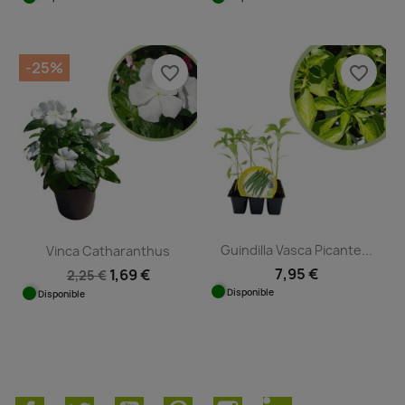
-25%
favorite_border
favorite_border
Guindilla Vasca Picante...
Vinca Catharanthus
7,95 €
1,69 €
2,25 €
Disponible
Disponible