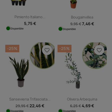
Pimiento Italiano...
Bougainvillea
5,75 €
7,46 €
9,95 €
Disponible
Disponible
-25%
-25%
favorite_border
favorite_border
Sansevieria Trifasciata...
Olivera Arbequina
22,46 €
4,69 €
29,95 €
6,25 €
Disponible
Disponible