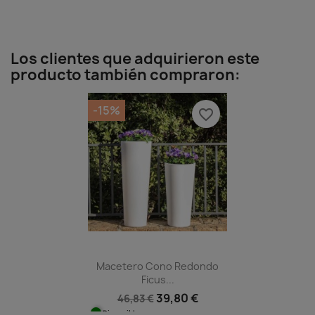
Los clientes que adquirieron este
producto también compraron:
-15%
favorite_border
Macetero Cono Redondo
Ficus...
39,80 €
46,83 €
Disponible