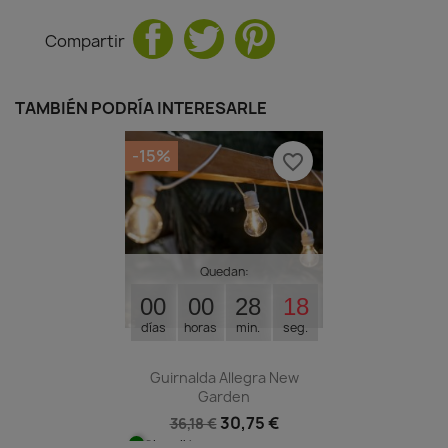
Compartir
TAMBIÉN PODRÍA INTERESARLE
-15%
favorite_border
Quedan:
00
00
28
17
días
horas
min.
seg.
Guirnalda Allegra New
Garden
30,75 €
36,18 €
Disponible