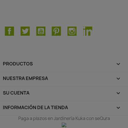
Facebook
Twitter
YouTube
Pinterest
Instagram
LinkedIn
PRODUCTOS

NUESTRA EMPRESA

SU CUENTA

INFORMACIÓN DE LA TIENDA
keyboard_arrow_down
Paga a plazos en Jardinería Kuka con seQura