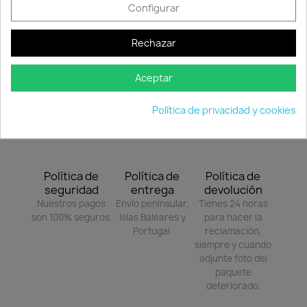
Configurar
Iluminación LED luz fría o cálida.
Rechazar
Este acabado no es flotante.
Plazo de entrega:
5-10 días laborables.
Aceptar
Política de privacidad y cookies
Política de
Política de
Política de
seguridad
entrega
devolución
Nuestros pagos
Envío peninsular,
Tienes 24 horas
son 100% seguros.
Islas Baleares y
para hacer la
Portugal.
reclamación,
siempre y cuando
adjunte foto del
paquete
deteriorado.