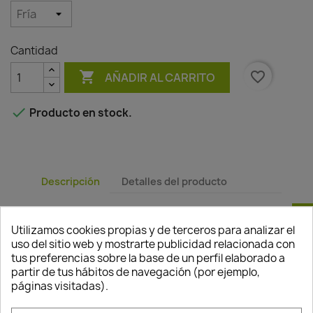
Cantidad

favorite_border
AÑADIR AL CARRITO

Producto en stock.
Descripción
Detalles del producto
Descripción:
Lámpara alta con luz, con un diseño
Consentimiento de cookies
perfecto para ambientar su jardín, terraza, hogar
Utilizamos cookies propias y de terceros para analizar el
o cualquier espacio. La luz aporta distinción y
uso del sitio web y mostrarte publicidad relacionada con
personalidad a cualquier espacio. Color
tus preferencias sobre la base de un perfil elaborado a
inalterable, resistente a los Rayos UV. Resistente
partir de tus hábitos de navegación (por ejemplo,
al hielo.
páginas visitadas).
Material:
Fabricada con polietileno.