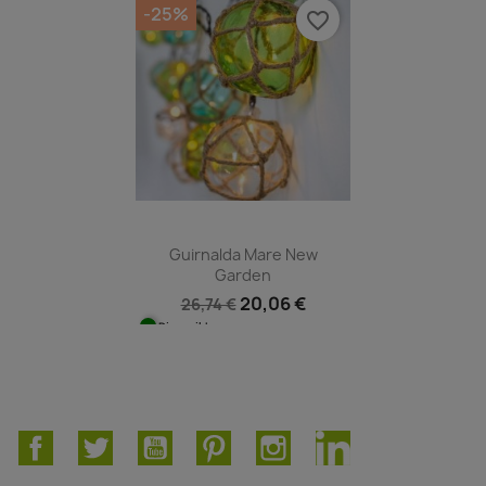
-25%
favorite_border
Guirnalda Mare New
Garden
20,06 €
26,74 €
Disponible
Facebook
Twitter
YouTube
Pinterest
Instagram
LinkedIn