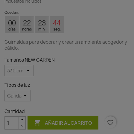
Impuestos incluidos
Quedan:
00
22
23
44
días
horas
min.
seg.
Guirnaldas para decorar y crear un ambiente acogedor y
cálido.
Tamaños NEW GARDEN
Tipos de luz
Cantidad

favorite_border
AÑADIR AL CARRITO