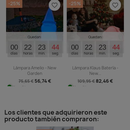
-25%
-25%
favorite_border
favorite_border
Quedan:
Quedan:
00
22
23
44
00
22
23
44
días
horas
min.
seg.
días
horas
min.
seg.
Lámpara Amelio - New
Lámpara Klaus Batería -
Garden
New...
56,74 €
82,46 €
75,65 €
109,95 €
Disponible
Disponible
Los clientes que adquirieron este
producto también compraron: