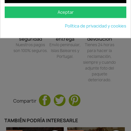
Aceptar
Política de privacidad y cookies
Política de
Política de
Política de
seguridad
entrega
devolución
Nuestros pagos
Envío peninsular,
Tienes 24 horas
son 100% seguros.
Islas Baleares y
para hacer la
Portugal.
reclamación,
siempre y cuando
adjunte foto del
paquete
deteriorado.
Compartir
TAMBIÉN PODRÍA INTERESARLE