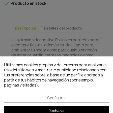

Producto en stock.
Descripción
Detalles del producto
La guirnalda decorativa Pallina es perfecta para
eventos y fiestas, además es ideal tanto para
ambientar tu hogar como para cualquier rincón
de exterior, jardín, terrazas, negocios o como
decoración Navideña. Sus bolitas de luz es de
Consentimiento de cookies
Utilizamos cookies propias y de terceros para analizar el
fibras naturales.
uso del sitio web y mostrarte publicidad relacionada con
Esta guirnalda proporciona un diseño vintage y
tus preferencias sobre la base de un perfil elaborado a
una iluminación cálida muy destacable.
partir de tus hábitos de navegación (por ejemplo,
páginas visitadas).
El tamaño de la guirnalda es de unos 330 cm y el
cable es de color yute. Luz cálida.
Configurar
Plazo de entrega: 5-10 días laborables.
Rechazar