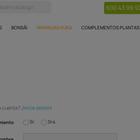
600 43 99 9
bos
Bonsái
Macetas
Complementos plantas
Mue

S
BONSÁI
NARANJAS KUKA
COMPLEMENTOS PLANTAS
a cuenta?
¡Inicie sesión!
Sr.
Sra.
miento
ombre