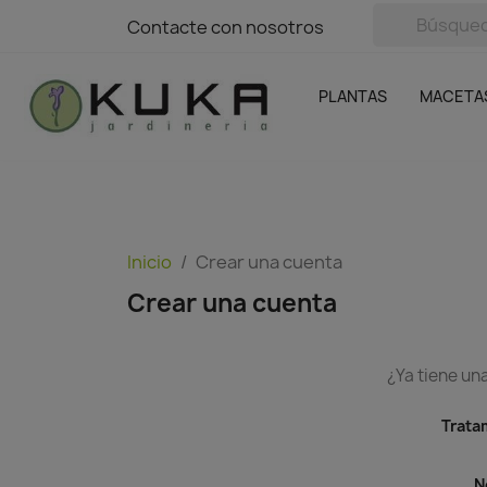
avigation
Contacte con nosotros
Contacte con nosotros
Plantas
Naranjas Kuka
Casa y Jardín
Semillas y bul
Ofertas
SIN GASTOS DE ENVÍO
PLANTAS
MACETA
Inicio
Crear una cuenta
Crear una cuenta
¿Ya tiene un
Trata
N