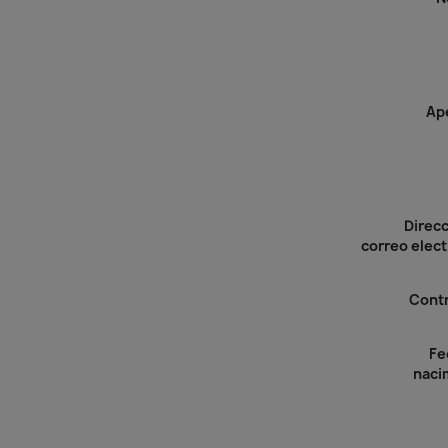
Ape
Direcc
correo elect
Cont
Fe
naci