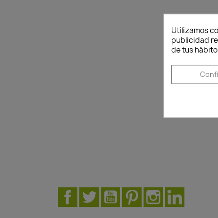
Utilizamos co
publicidad re
de tus hábito
Conf
Facebook
Twitter
YouTube
Pinterest
Instagram
LinkedIn