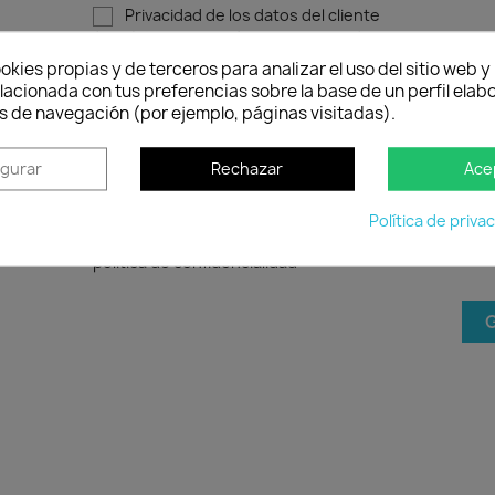
Privacidad de los datos del cliente
Los datos personales que proporciona
son utilizados para satisfacer sus
okies propias y de terceros para analizar el uso del sitio web 
necesidades, procesar pedidos o
lacionada con tus preferencias sobre la base de un perfil elabo
permitirle el acceso a una información
s de navegación (por ejemplo, páginas visitadas).
específica. Usted tiene el derecho de
modificar y eliminar toda la información
igurar
Rechazar
Ace
personal que se encuentra en la página
"Mi Cuenta".
Política de priva
Acepto las condiciones generales y la
política de confidencialidad