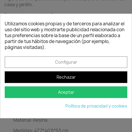
casa y jardin.
Fabricado en la Unión Europea.
Utilizamos cookies propias y de terceros para analizar el
Cantidad
uso del sitio web y mostrarte publicidad relacionada con
tus preferencias sobre la base de un perfil elaborado a

favorite_border
Consentimiento de cookies
AÑADIR AL CARRITO
partir de tus hábitos de navegación (por ejemplo,
páginas visitadas).
Configurar
Rechazar
Descripción
Detalles del producto
Aceptar
Figura de chimpance adulto perfecto para
embellecer su casa y jardin.
Política de privacidad y cookies
Fabricado en la Unión Europea.
Material: Resina.
Medidas: 47'7*40'5*53 cm.