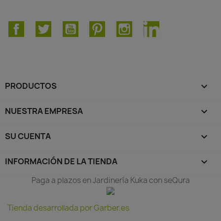
Facebook
Twitter
YouTube
Pinterest
Instagram
LinkedIn
PRODUCTOS

NUESTRA EMPRESA

SU CUENTA

INFORMACIÓN DE LA TIENDA
keyboard_arrow_down
Paga a plazos en Jardinería Kuka con seQura
Tienda desarrollada por Garber.es